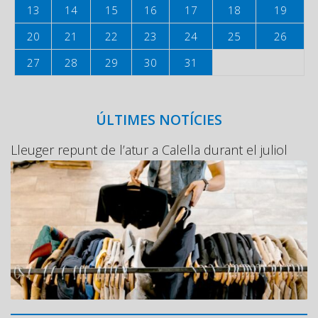
13
14
15
16
17
18
19
20
21
22
23
24
25
26
27
28
29
30
31
ÚLTIMES NOTÍCIES
Lleuger repunt de l’atur a Calella durant el juliol