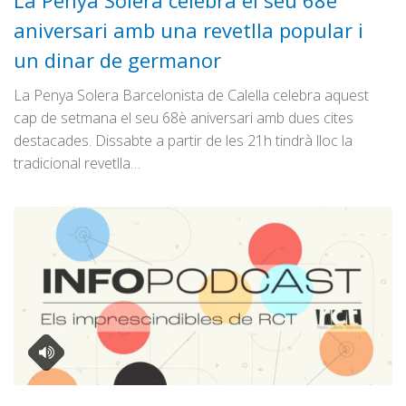
La Penya Solera celebra el seu 68è
Graella
aniversari amb una revetlla popular i
Publicitat
un dinar de germanor
Contacte
La Penya Solera Barcelonista de Calella celebra aquest
cap de setmana el seu 68è aniversari amb dues cites
destacades. Dissabte a partir de les 21h tindrà lloc la
tradicional revetlla…