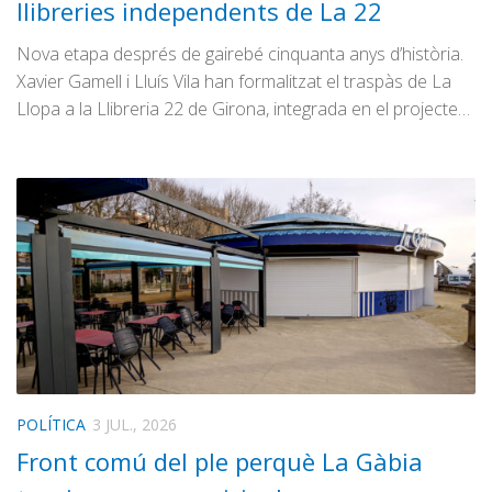
llibreries independents de La 22
Nova etapa després de gairebé cinquanta anys d’història.
Xavier Gamell i Lluís Vila han formalitzat el traspàs de La
Llopa a la Llibreria 22 de Girona, integrada en el projecte…
POLÍTICA
3 JUL., 2026
Front comú del ple perquè La Gàbia