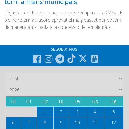
torni a mans municipals
L’Ajuntament ha fet un pas més per recuperar La Gàbia. El
ple ha refermat l’acord aprovat el maig passat per posar fi
de manera anticipada a la concessió de l’emblemàtic…
SEGUEIX-NOS:
Dl
Dt
Dc
Dj
Dv
Ds
Dg
1
2
3
4
5
6
7
8
9
10
11
12