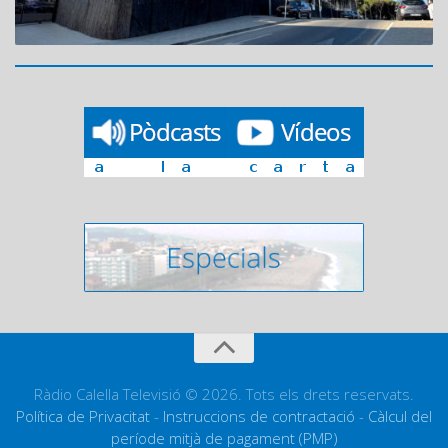
Ràdio Calella Televisió © 2026. Tots els drets reservats.
Política de Privacitat
-
Instruccions de contractació
-
Càlcul del
període mitjà de pagament (PMP)