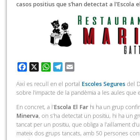
casos positius que s’han detectat a l’Escola el F
Facebook
X
WhatsApp
Telegram
Email
Així es recull en el portal
Escoles Segures
del D
sobre l’impacte de la pandèmia a les aules que es
En concret, a l’
Escola El Far
hi ha un grup confin
Minerva
, on s’ha detectat un positiu, hi ha un g
tancat per un positiu, que obliga a l’aïllament d’
mateix dos grups tancats, amb 50 persones conf