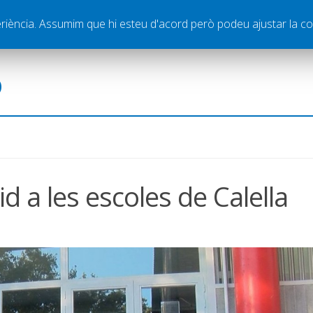
ella
Publicitat
Contacte
periència. Assumim que hi esteu d'acord però podeu ajustar la co
ó
d a les escoles de Calella