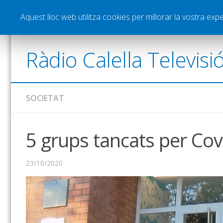
Notícies
Esports
Pòdcasts
Vídeos
Gra
Aquest lloc web utilitza cookies per millorar la vostra ex
Ràdio Calella Televisi
SOCIETAT
5 grups tancats per Covi
23/10/2020