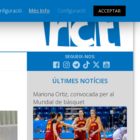
nfiguració.
Més Info
Configuració
ACCEPTAR
SEGUEIX-NOS:
ÚLTIMES NOTÍCIES
Mariona Ortiz, convocada per al
Mundial de bàsquet