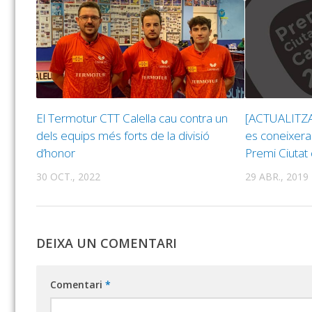
El Termotur CTT Calella cau contra un
[ACTUALITZA
dels equips més forts de la divisió
es coneixera
d’honor
Premi Ciutat
30 OCT., 2022
29 ABR., 2019
DEIXA UN COMENTARI
Comentari
*