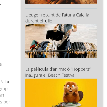
.
Lleuger repunt de l’atur a Calella
durant el juliol
a
La pel·lícula d’animació “Hoppers”
inaugura el Beach Festival
. A
La
grup
ara
s per