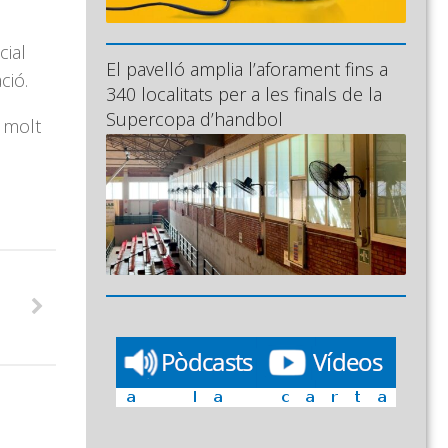
cial
El pavelló amplia l’aforament fins a
ció.
340 localitats per a les finals de la
Supercopa d’handbol
t molt