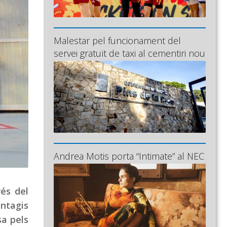
Malestar pel funcionament del
servei gratuït de taxi al cementiri nou
Andrea Motis porta “Intimate” al NEC
rés del
ontagis
sa pels