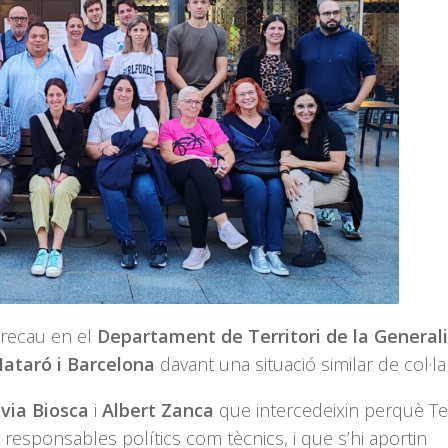
d
e
v
i recau en el
Departament de Territori de la Generali
Mataró i Barcelona
davant una situació similar de col·la
lvia Biosca
i
Albert Zanca
que intercedeixin perquè Ter
 responsables polítics com tècnics, i que s’hi aportin