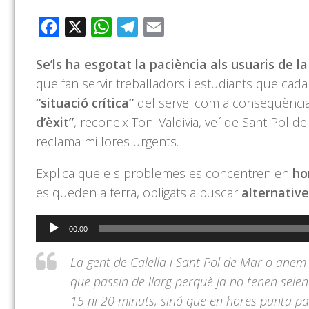
Facebook
X
WhatsApp
Telegram
Email
Se’ls ha esgotat la paciència als usuaris de 
que fan servir treballadors i estudiants que cada 
“situació crítica”
del servei com a conseqüència
d’èxit”
, reconeix Toni Valdivia, veí de Sant Pol d
reclama millores urgents.
Explica que els problemes es concentren en
ho
es queden a terra, obligats a buscar
alternativ
Reproductor
00:00
d'àudio
La gent de Calella i Sant Pol de Mar o anem
que passin de llarg perquè ja no tenen seie
15 ni 20 minuts, sinó que en hores punta pa