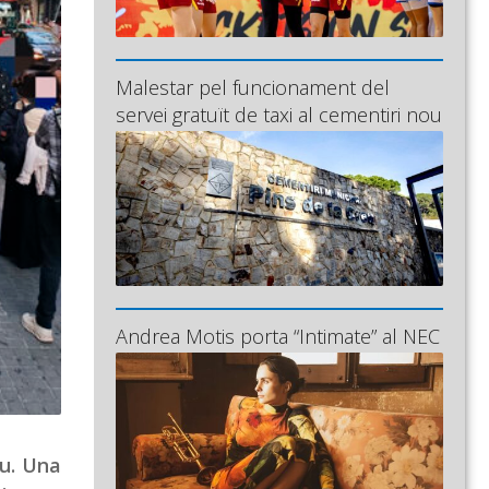
Malestar pel funcionament del
servei gratuït de taxi al cementiri nou
Andrea Motis porta “Intimate” al NEC
ou. Una