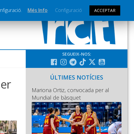
nfiguració.
Més Info
Configuració
ACCEPTAR
SEGUEIX-NOS:
ÚLTIMES NOTÍCIES
der
Mariona Ortiz, convocada per al
Mundial de bàsquet