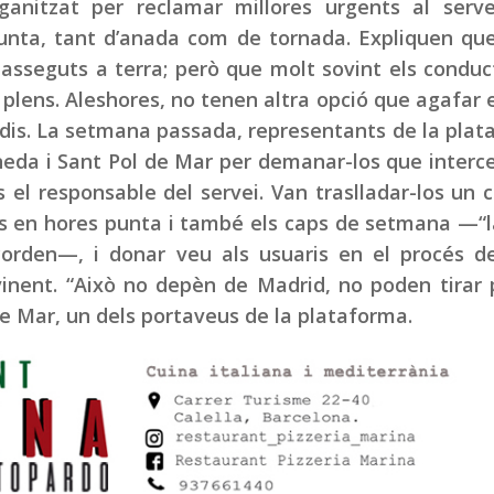
ganitzat per reclamar millores urgents al serve
unta, tant d’anada com de tornada. Expliquen que
asseguts a terra; però que molt sovint els conduc
 plens. Aleshores, no tenen altra opció que agafar e
studis. La setmana passada, representants de la pla
ineda i Sant Pol de Mar per demanar-los que interc
el responsable del servei. Van traslladar-los un 
as en hores punta i també els caps de setmana —“
corden—, i donar veu als usuaris en el procés d
 vinent. “Això no depèn de Madrid, no poden tirar 
 de Mar, un dels portaveus de la plataforma.