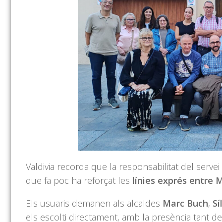
Valdivia recorda que la responsabilitat del serve
que fa poc ha reforçat les
línies exprés entre 
Els usuaris demanen als alcaldes
Marc Buch
,
Sí
els escolti directament, amb la presència tant de