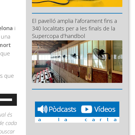
El pavelló amplia l’aforament fins a
elona
i
340 localitats per a les finals de la
Supercopa d’handbol
n una
mort
que
rs que
eu
ervir
ual és
es
de cada
ecles
 buscar
e