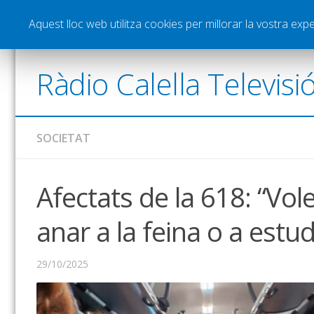
Notícies
Esports
Pòdcasts
Vídeos
Gra
Aquest lloc web utilitza cookies per millorar la vostra ex
Ràdio Calella Televisi
SOCIETAT
Afectats de la 618: “Vo
anar a la feina o a estud
29/10/2025