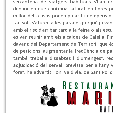
seixantena de viatgers habituals s’han or
denuncien que continua saturat en hores p
millor dels casos poden pujar-hi dempeus o 
tan sols s’aturen a les parades perquè ja van
amb el risc d’arribar tard a la feina o als e
es van reunir amb els alcaldes de Calella, P
davant del Departament de Territori, que és 
de peticions: augmentar la freqüència de p
també treballa dissabtes i diumenges”, re
adjudicació del servei, prevista per a l’any
fora”, ha advertit Toni Valdivia, de Sant Pol