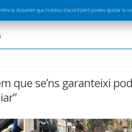
ella
Publicitat
Contacte
periència. Assumim que hi esteu d'acord però podeu ajustar la co
ó
lem que se’ns garanteixi po
iar”