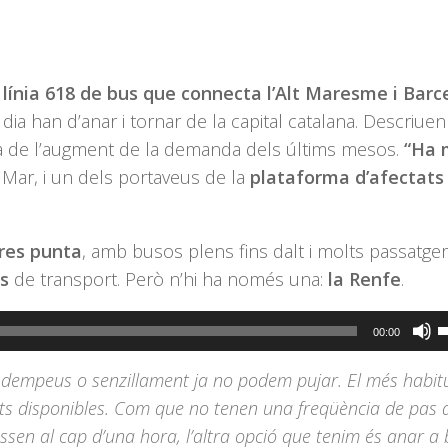
la línia 618 de bus que connecta l’Alt Maresme i Barc
dia han d’anar i tornar de la capital catalana. Descriue
 de l’augment de la demanda dels últims mesos.
“Ha 
e Mar, i un dels portaveus de la
plataforma d’afectats
res punta
, amb busos plens fins dalt i molts passatge
es
de transport. Però n’hi ha només una:
la Renfe
.
F
00:00
s
 dempeus o senzillament ja no podem pujar. El més habit
l
nts disponibles. Com que no tenen una freqüència de pas 
t
ssen al cap d’una hora, l’altra opció que tenim és anar a
d