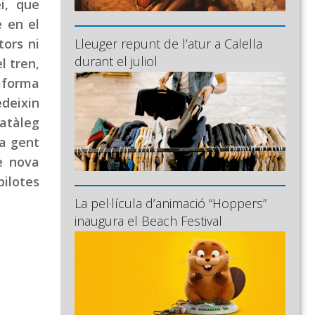
i, que
 en el
tors ni
Lleuger repunt de l’atur a Calella
durant el juliol
l tren,
taforma
edeixin
catàleg
la gent
e nova
pilotes
La pel·lícula d’animació “Hoppers”
inaugura el Beach Festival