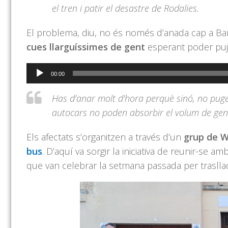
el tren i patir el desastre de Rodalies.
El problema, diu, no és només d’anada cap a Bar
cues llarguíssimes de gent
esperant poder puja
Reproductor
00:00
d'àudio
Has d’anar molt d’hora perquè sinó, no pu
autocars no poden absorbir el volum de gent
Els afectats s’organitzen a través d’un
grup de 
bus
. D’aquí va sorgir la iniciativa de reunir-se a
que van celebrar la setmana passada per trasllad