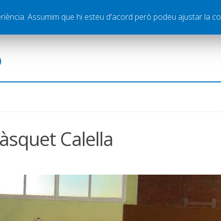
ella
Publicitat
Contacte
periència. Assumim que hi esteu d'acord però podeu ajustar la co
ó
Bàsquet Calella