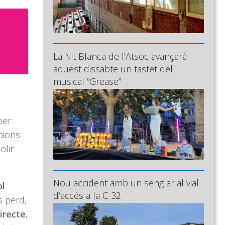
La Nit Blanca de l’Atsoc avançarà
aquest dissabte un tastet del
musical “Grease”
per
mpions
olir
Nou accident amb un senglar al vial
ol
d’accés a la C-32
es perd,
irecte
,