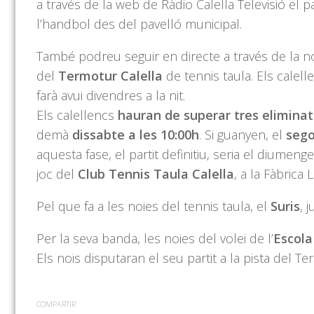
a través de la web de Ràdio Calella Televisió el 
l’handbol des del pavelló municipal.
També podreu seguir en directe a través de la no
del
Termotur
Calella
de
tennis
taula. Els calell
farà avui divendres a la nit.
Els calellencs
hauran de superar tres eliminatò
demà
dissabte a les 10:00h
. Si guanyen, el
sego
aquesta fase, el partit definitiu, seria el diumen
joc del
Club
Tennis
Taula Calella
, a la Fàbrica 
Pel que fa a les noies del t
ennis
taula, el
Suris
, 
Per la seva banda, les noies del volei de l’
Escola
Els nois disputaran el seu partit a la pista del Te
COMPARTIR