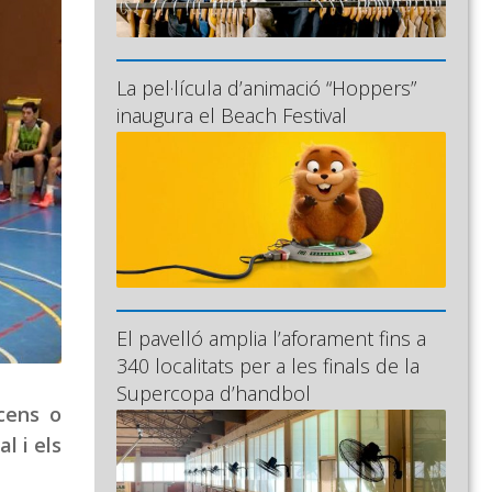
La pel·lícula d’animació “Hoppers”
inaugura el Beach Festival
El pavelló amplia l’aforament fins a
340 localitats per a les finals de la
Supercopa d’handbol
cens o
l i els