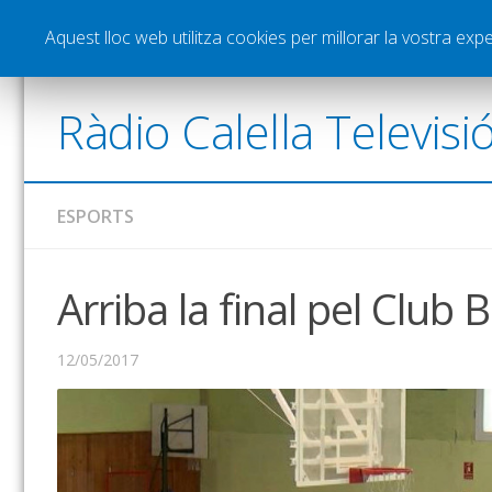
Notícies
Esports
Pòdcasts
Vídeos
Gra
Aquest lloc web utilitza cookies per millorar la vostra ex
Ràdio Calella Televisi
ESPORTS
Arriba la final pel Club 
12/05/2017