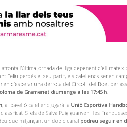
s
afronta l’última jornada de lliga depenent d’ell mateix 
ant Feliu perdés el seu partit, els calellencs serien ca
aurien d’esperar una derrota del
Círcol
i del Boet per ass
Coloma de Gramenet diumenge a les 17:45 h
.
h
, al pavelló calellenc jugarà la
Unió Esportiva Handb
im classificat. Si els de Salva Puig guanyen i les Franques
rdeu que mitjançant un doble canal
podreu seguir en d