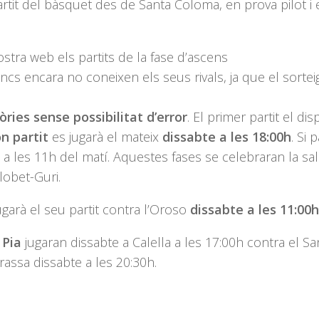
partit del bàsquet des de Santa Coloma, en prova pilot i 
stra web els partits de la fase d’ascens
encs encara no coneixen els seus rivals, ja que el sortei
ries sense possibilitat d’error
. El primer partit el di
n partit
es jugarà el mateix
dissabte a les 18:00h
. Si 
ge a les 11h del matí. Aquestes fases se celebraran la sa
Llobet-Guri.
jugarà el seu partit contra l’
Oroso
dissabte a les
11:00h
 Pia
jugaran dissabte a Calella a les 17:00h contra el
Sa
rrassa dissabte a les 20:30h.