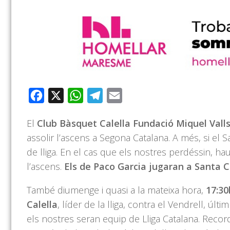
Facebook
X
WhatsApp
Telegram
Email
El
Club Bàsquet Calella Fundació Miquel Vall
assolir l’ascens a Segona Catalana. A més, si el S
de lliga. En el cas que els nostres perdéssin, h
l’ascens.
Els de
Paco
Garcia jugaran a Santa 
També diumenge i quasi
a la mateixa
hora,
17:30
Calella
, líder de la lliga, contra el Vendrell, últ
els nostres seran equip de Lliga Catalana. Reco