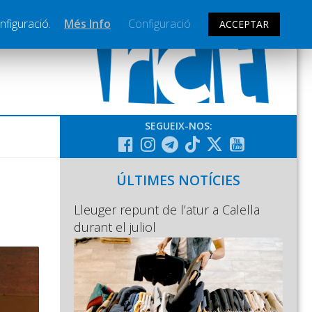
nfiguració.
Més Info
Configuració
ACCEPTAR
SEGUEIX-NOS:
ÚLTIMES NOTÍCIES
Lleuger repunt de l’atur a Calella
durant el juliol