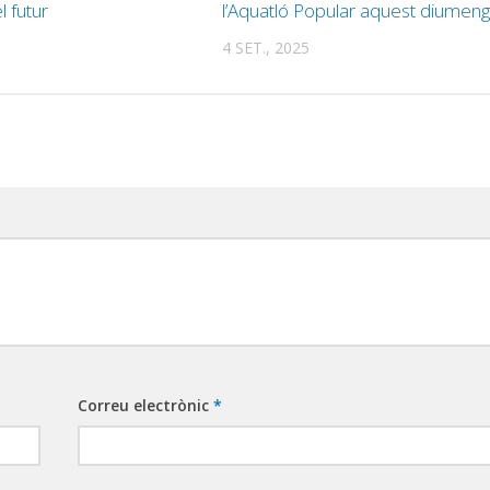
l futur
l’Aquatló Popular aquest diumen
4 SET., 2025
Correu electrònic
*