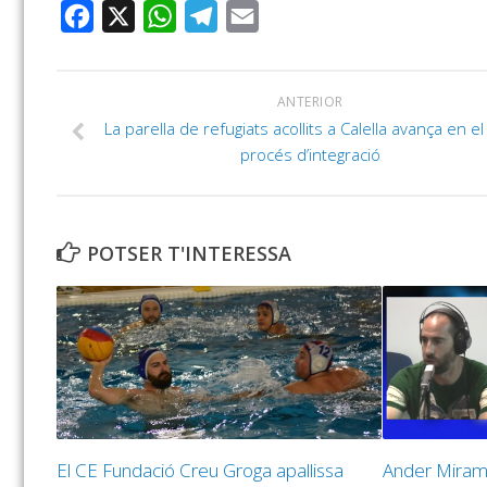
FACEBOOK
X
WHATSAPP
TELEGRAM
EMAIL
ANTERIOR
La parella de refugiats acollits a Calella avança en e
procés d’integració
POTSER T'INTERESSA
El CE Fundació Creu Groga apallissa
Ander Miramb