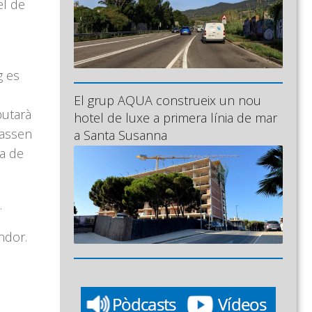
el de
g es
El grup AQUA construeix un nou
sputarà
hotel de luxe a primera línia de mar
passen
a Santa Susanna
la de
.
ndor
.