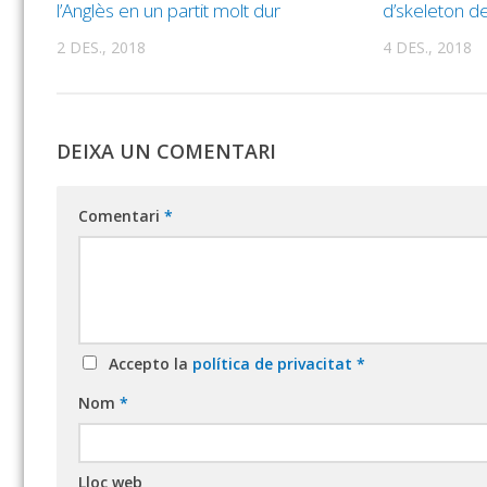
l’Anglès en un partit molt dur
d’skeleton de
2 DES., 2018
4 DES., 2018
DEIXA UN COMENTARI
Comentari
*
Accepto la
política de privacitat
*
Nom
*
Lloc web