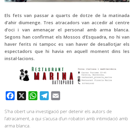
Graella
Publicitat
Els fets van passar a quarts de dotze de la matinada
d’ahir diumenge. Tres atracadors van accedir al centre
Contacte
d’oci i van amenaçar el personal amb arma blanca.
Segons han confirmat els Mossos d’Esquadra, no hi van
haver ferits ni tampoc es van haver de desallotjar els
espectadors que hi havia en aquell moment dins les
instal·lacions.
Facebook
X
WhatsApp
Telegram
Email
S’ha obert una investigació per detenir els autors de
l’atracament, a qui s’acusa d’un robatori amb intimidació amb
arma blanca.