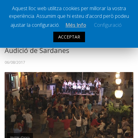
Aquest lloc web utilitza cookies per millorar la vostra
experiència. Assumim que hi esteu d'acord però podeu
Ràdio Calella Televisió
Notícies
ajustar la configuració.
Més Info
Configuració
Comunicació
ACCEPTAR
Cultura
Audició de Sardanes
Política
06/08/2017
Societat
Successos
Esports
La Banqueta
Transmissions Esportives
Pòdcasts
Vídeos
Imatge d'arxiu