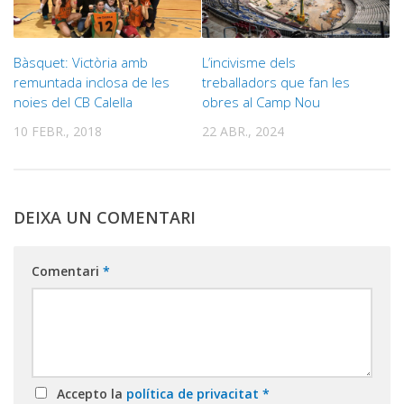
Bàsquet: Victòria amb
L’incivisme dels
remuntada inclosa de les
treballadors que fan les
noies del CB Calella
obres al Camp Nou
10 FEBR., 2018
22 ABR., 2024
DEIXA UN COMENTARI
Comentari
*
Accepto la
política de privacitat
*