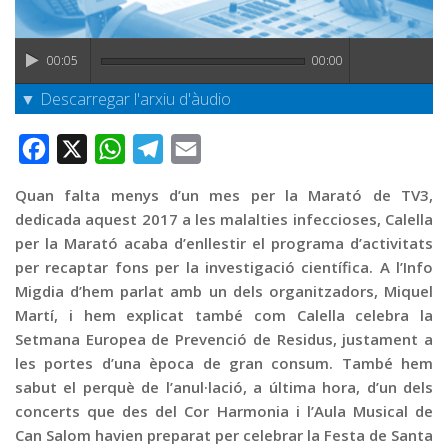
Graella
Publicitat
00:05
00:00
Contacte
▼ Descarregar l'arxiu d'àudio
Facebook
X
WhatsApp
Telegram
Email
Quan falta menys d’un mes per la Marató de TV3,
dedicada aquest 2017 a les malalties infeccioses, Calella
per la Marató acaba d’enllestir el programa d’activitats
per recaptar fons per la investigació científica. A l’Info
Migdia d’hem parlat amb un dels organitzadors, Miquel
Martí, i hem explicat també com Calella celebra la
Setmana Europea de Prevenció de Residus, justament a
les portes d’una època de gran consum. També hem
sabut el perquè de l’anul·lació, a última hora, d’un dels
concerts que des del Cor Harmonia i l’Aula Musical de
Can Salom havien preparat per celebrar la Festa de Santa