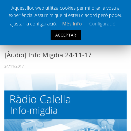
Aquest lloc web utilitza cookies per millorar la vostra
experiència. Assumim que hi esteu d'acord però podeu
Ràdio Calella Televisió
Notícies
ajustar la configuració.
Més Info
Configuració
Comunicació
ACCEPTAR
INFO MIGDIA
Cultura
Política
[Àudio] Info Migdia 24-11-17
Societat
24/11/2017
Successos
Esports
La Banqueta
Transmissions Esportives
Pòdcasts
Vídeos