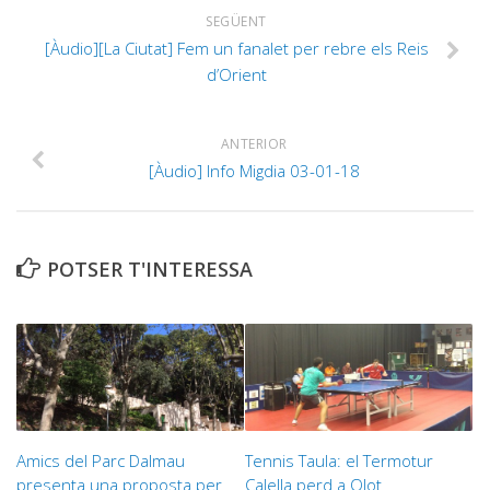
SEGÜENT
[Àudio][La Ciutat] Fem un fanalet per rebre els Reis
d’Orient
ANTERIOR
[Àudio] Info Migdia 03-01-18
POTSER T'INTERESSA
Amics del Parc Dalmau
Tennis Taula: el Termotur
presenta una proposta per
Calella perd a Olot