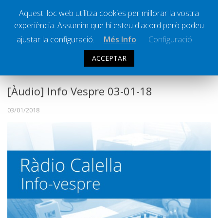
Aquest lloc web utilitza cookies per millorar la vostra
experiència. Assumim que hi esteu d'acord però podeu
Ràdio Calella Televisió
Notícies
ajustar la configuració.
Més Info
Configuració
Comunicació
ACCEPTAR
INFO VESPRE
Cultura
Política
[Àudio] Info Vespre 03-01-18
Societat
03/01/2018
Successos
Esports
La Banqueta
Transmissions Esportives
Pòdcasts
Vídeos