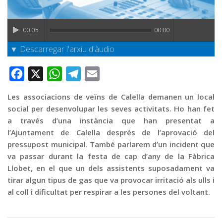
Graella
Publicitat
00:05
00:00
Contacte
▼ Descarregar l'arxiu d'àudio
Facebook
X
WhatsApp
Telegram
Email
Les associacions de veïns de Calella demanen un local
social per desenvolupar les seves activitats. Ho han fet
a través d’una instància que han presentat a
l’Ajuntament de Calella després de l’aprovació del
pressupost municipal. També parlarem d’un incident que
va passar durant la festa de cap d’any de la Fàbrica
Llobet, en el que un dels assistents suposadament va
tirar algun tipus de gas que va provocar irritació als ulls i
al coll i dificultat per respirar a les persones del voltant.