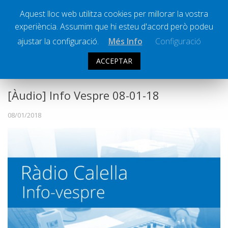
Aquest lloc web utilitza cookies per millorar la vostra
experiència. Assumim que hi esteu d'acord però podeu
Ràdio Calella Televisió
Notícies
ajustar la configuració.
Més Info
Configuració
Comunicació
ACCEPTAR
INFO VESPRE
Cultura
Política
[Àudio] Info Vespre 08-01-18
Societat
08/01/2018
Successos
Esports
La Banqueta
Transmissions Esportives
Pòdcasts
Vídeos