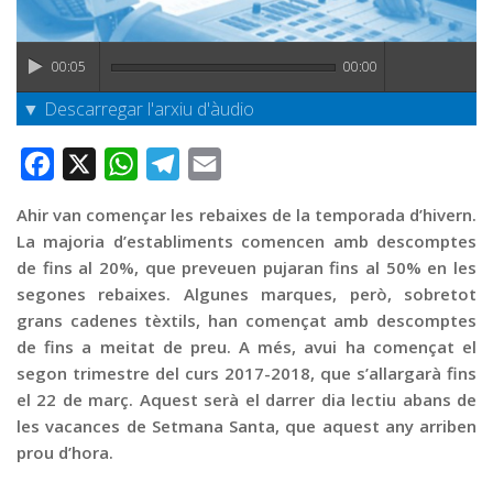
Graella
Publicitat
00:05
00:00
Contacte
▼ Descarregar l'arxiu d'àudio
Facebook
X
WhatsApp
Telegram
Email
Ahir van començar les rebaixes de la temporada d’hivern.
La majoria d’establiments comencen amb descomptes
de fins al 20%, que preveuen pujaran fins al 50% en les
segones rebaixes. Algunes marques, però, sobretot
grans cadenes tèxtils, han començat amb descomptes
de fins a meitat de preu. A més, avui ha començat el
segon trimestre del curs 2017-2018, que s’allargarà fins
el 22 de març. Aquest serà el darrer dia lectiu abans de
les vacances de Setmana Santa, que aquest any arriben
prou d’hora.