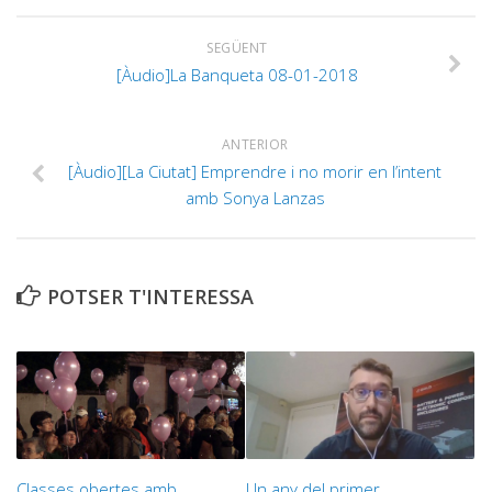
SEGÜENT
[Àudio]La Banqueta 08-01-2018
ANTERIOR
[Àudio][La Ciutat] Emprendre i no morir en l’intent
amb Sonya Lanzas
POTSER T'INTERESSA
Classes obertes amb
Un any del primer