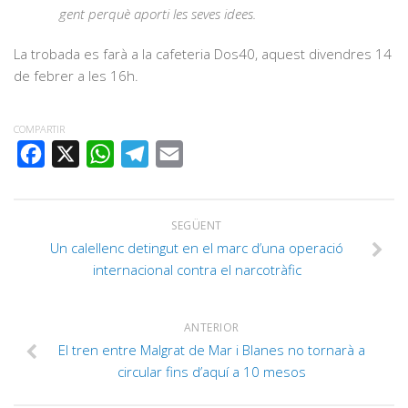
gent perquè aporti les seves idees.
La trobada es farà a la cafeteria Dos40, aquest divendres 14
de febrer a les 16h.
COMPARTIR
FACEBOOK
X
WHATSAPP
TELEGRAM
EMAIL
SEGÜENT
Un calellenc detingut en el marc d’una operació
internacional contra el narcotràfic
ANTERIOR
El tren entre Malgrat de Mar i Blanes no tornarà a
circular fins d’aquí a 10 mesos