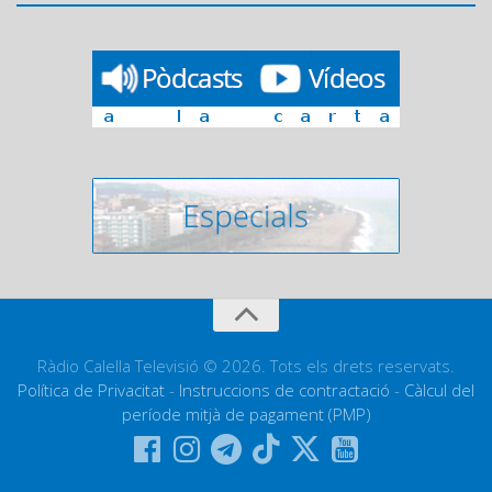
Ràdio Calella Televisió © 2026. Tots els drets reservats.
Política de Privacitat
-
Instruccions de contractació
-
Càlcul del
període mitjà de pagament (PMP)