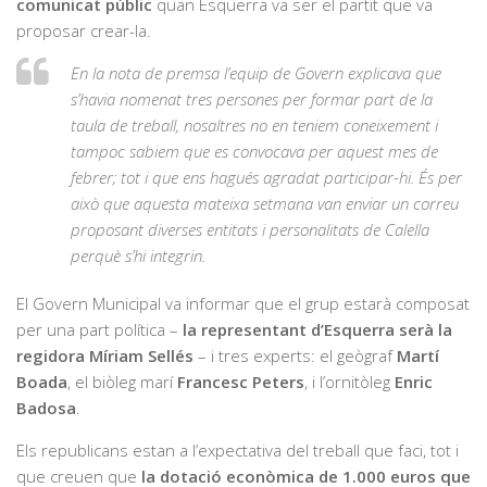
comunicat públic
quan Esquerra va ser el partit que va
proposar crear-la.
En la nota de premsa l’equip de Govern explicava que
s’havia nomenat tres persones per formar part de la
taula de treball, nosaltres no en teniem coneixement i
tampoc sabiem que es convocava per aquest mes de
febrer; tot i que ens hagués agradat participar-hi. És per
això que aquesta mateixa setmana van enviar un correu
proposant diverses entitats i personalitats de Calella
perquè s’hi integrin.
El Govern Municipal va informar que el grup estarà composat
per una part política –
la representant d’Esquerra serà la
regidora Míriam Sellés
– i tres experts: el geògraf
Martí
Boada
, el biòleg marí
Francesc Peters
, i l’ornitòleg
Enric
Badosa
.
Els republicans estan a l’expectativa del treball que faci, tot i
que creuen que
la dotació econòmica de 1.000 euros que