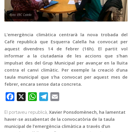
Graella
Publicitat
Foto: ERC Calella
Contacte
L’emergència climàtica centrarà la nova trobada del
Cafè republicà que Esquerra Calella ha convocat per
aquest divendres 14 de febrer (16h). El partit vol
informar a la ciutadania de les accions que s’han
impulsat des del Grup Municipal per avançar en la lluita
contra el canvi climàtic. Per exemple la creació d’una
taula municipal que s’ha convocat per aquest mes de
febrer, encara sense data concreta.
Facebook
X
WhatsApp
Telegram
Email
El portaveu republicà,
Xavier Ponsdomènech, ha lamentat
haver-se assabentat de la convocatòria de la taula
municipal de l’emergència climàtica a través d’un