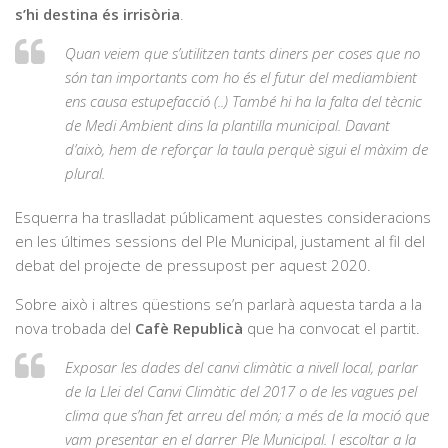
s’hi destina és irrisòria
.
Quan veiem que s’utilitzen tants diners per coses que no
són tan importants com ho és el futur del mediambient
ens causa estupefacció (..) També hi ha la falta del tècnic
de Medi Ambient dins la plantilla municipal. Davant
d’això, hem de reforçar la taula perquè sigui el màxim de
plural.
Esquerra ha traslladat públicament aquestes consideracions
en les últimes sessions del Ple Municipal, justament al fil del
debat del projecte de pressupost per aquest 2020.
Sobre això i altres qüestions se’n parlarà aquesta tarda a la
nova trobada del
Cafè Republicà
que ha convocat el partit.
Exposar les dades del canvi climàtic a nivell local, parlar
de la Llei del Canvi Climàtic del 2017 o de les vagues pel
clima que s’han fet arreu del món; a més de la moció que
vam presentar en el darrer Ple Municipal. I escoltar a la