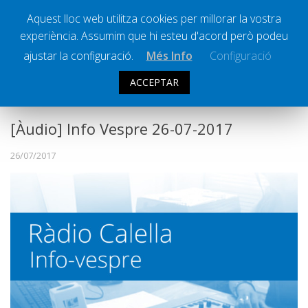
Aquest lloc web utilitza cookies per millorar la vostra
experiència. Assumim que hi esteu d'acord però podeu
Ràdio Calella Televisió
Notícies
ajustar la configuració.
Més Info
Configuració
Comunicació
ACCEPTAR
INFO VESPRE
Cultura
Política
[Àudio] Info Vespre 26-07-2017
Societat
26/07/2017
Successos
Esports
La Banqueta
Transmissions Esportives
Pòdcasts
Vídeos