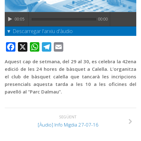
Graella
Publicitat
00:05
00:00
Contacte
▼ Descarregar l'arxiu d'àudio
Facebook
X
WhatsApp
Telegram
Email
Aquest cap de setmana, del 29 al 30, es celebra la 42ena
edició de les 24 hores de bàsquet a Calella. L’organitza
el club de bàsquet calella que tancarà les incripcions
presencials aquesta tarda a les 10 a les oficines del
pavelló al “Parc Dalmau”.
SEGÜENT
[Àudio] Info Migdia 27-07-16