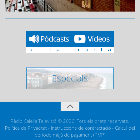
Ràdio Calella Televisió © 2026. Tots els drets reservats.
Política de Privacitat
-
Instruccions de contractació
-
Càlcul del
període mitjà de pagament (PMP)