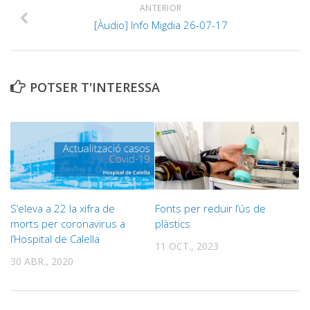
ANTERIOR
[Àudio] Info Migdia 26-07-17
POTSER T'INTERESSA
S’eleva a 22 la xifra de
Fonts per reduir l’ús de
morts per coronavirus a
plàstics
l’Hospital de Calella
11 OCT., 2023
30 ABR., 2020