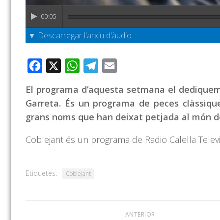
00:05
▼ Descarregar l'arxiu d'àudio
Facebook
X
WhatsApp
Telegram
Email
El programa d’aquesta setmana el dediquem a
Garreta. És un programa de peces clàssique
grans noms que han deixat petjada al món de 
Coblejant és un programa de Radio Calella Telev
Etiquetes:
Coblejant
ANTERIOR