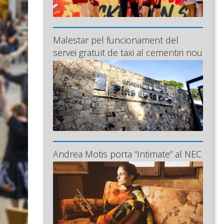
Malestar pel funcionament del
servei gratuït de taxi al cementiri nou
Andrea Motis porta “Intimate” al NEC