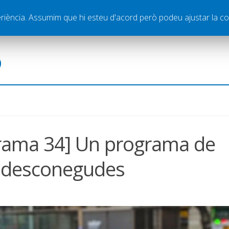
ella
Publicitat
Contacte
periència. Assumim que hi esteu d'acord però podeu ajustar la co
ó
grama 34] Un programa de
n desconegudes