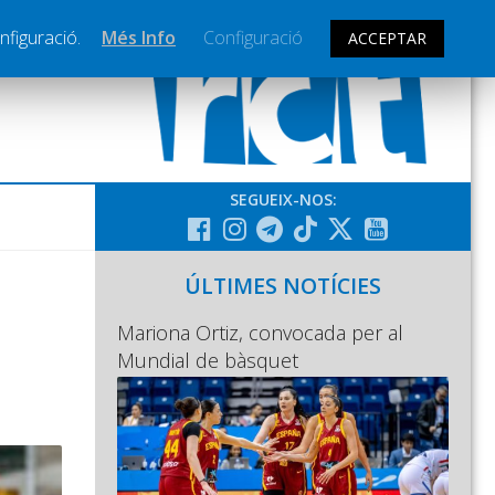
nfiguració.
Més Info
Configuració
ACCEPTAR
SEGUEIX-NOS:
ÚLTIMES NOTÍCIES
Mariona Ortiz, convocada per al
Mundial de bàsquet