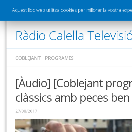
Notícies
Esports
Pòdcasts
Vídeos
Gra
Aquest lloc web utilitza cookies per millorar la vostra ex
Ràdio Calella Televisi
COBLEJANT
PROGRAMES
[Àudio] [Coblejant pro
clàssics amb peces be
27/08/2017