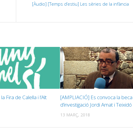
[Àudio] [Temps d’estiu] Les sèries de la infància
 la Fira de Calella i l’Alt
[AMPLIACIÓ] Es convoca la beca
d’investigació Jordi Amat i Teixidó
13 MARÇ, 2018