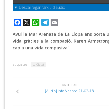
▼ Descarregar l'arxiu d'àudio
Facebook
X
WhatsApp
Telegram
Email
Avui la Mar Arenaza de La Llopa ens porta 
vida gràcies a la compasió. Karen Armstron
cap a una vida compasiva”.
Etiquetes:
La Ciutat
ANTERIOR
[Àudio] Info Vespre 21-02-18