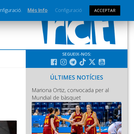
nfiguració.
Més Info
Configuració
ACCEPTAR
SEGUEIX-NOS:
ÚLTIMES NOTÍCIES
Mariona Ortiz, convocada per al
Mundial de bàsquet