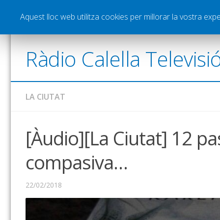
Notícies
Esports
Pòdcasts
Vídeos
Gra
Aquest lloc web utilitza cookies per millorar la vostra ex
Ràdio Calella Televisi
LA CIUTAT
[Àudio][La Ciutat] 12 p
compasiva…
22/02/2018