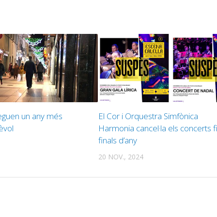
guen un any més
El Cor i Orquestra Simfònica
èvol
Harmonia cancel·la els concerts f
finals d’any
20 NOV., 2024