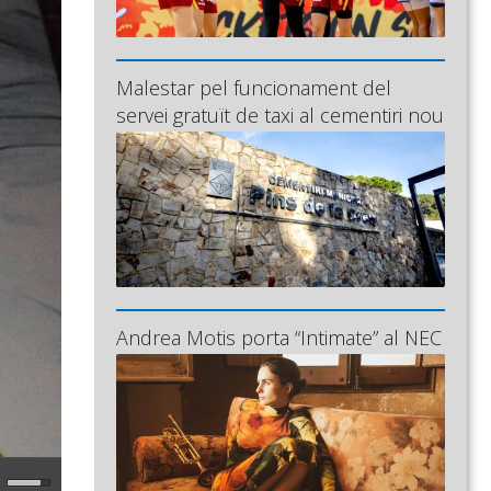
Malestar pel funcionament del
servei gratuït de taxi al cementiri nou
Andrea Motis porta “Intimate” al NEC