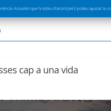
ella
Publicitat
Contacte
periència. Assumim que hi esteu d'acord però podeu ajustar la co
ó
asses cap a una vida