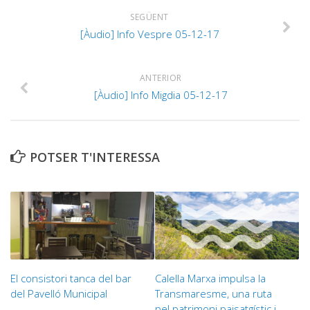
SEGÜENT
[Àudio] Info Vespre 05-12-17
ANTERIOR
[Àudio] Info Migdia 05-12-17
POTSER T'INTERESSA
El consistori tanca del bar
Calella Marxa impulsa la
del Pavelló Municipal
Transmaresme, una ruta
pel patrimoni paisatgístic i