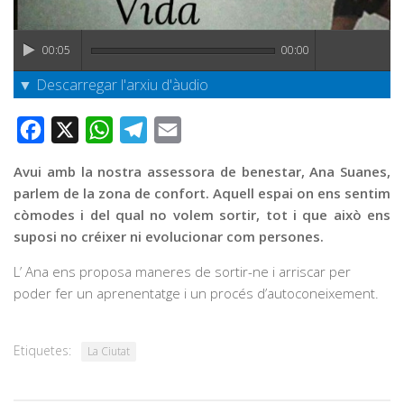
Graella
Publicitat
00:05
00:00
Contacte
▼ Descarregar l'arxiu d'àudio
Facebook
X
WhatsApp
Telegram
Email
Avui amb la nostra assessora de benestar, Ana Suanes,
parlem de la zona de confort. Aquell espai on ens sentim
còmodes i del qual no volem sortir, tot i que això ens
suposi no créixer ni evolucionar com persones.
L’ Ana ens proposa maneres de sortir-ne i arriscar per
poder fer un aprenentatge i un procés d’autoconeixement.
Etiquetes:
La Ciutat