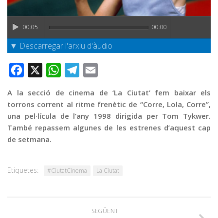
Graella
Publicitat
00:05
00:00
Contacte
▼ Descarregar l'arxiu d'àudio
Facebook
X
WhatsApp
Telegram
Email
A la secció de cinema de ‘La Ciutat’ fem baixar els
torrons corrent al ritme frenètic de “Corre, Lola, Corre”,
una pel·lícula de l’any 1998 dirigida per Tom Tykwer.
També repassem algunes de les estrenes d’aquest cap
de setmana.
Etiquetes:
#CiutatCinema
La Ciutat
SEGÜENT