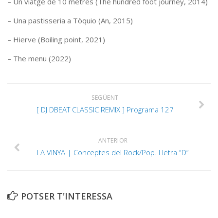
– Un viatge de 10 metres (The hundred foot journey, 2014)
– Una pastisseria a Tòquio (An, 2015)
– Hierve (Boiling point, 2021)
– The menu (2022)
SEGÜENT
[ DJ DBEAT CLASSIC REMIX ] Programa 127
ANTERIOR
LA VINYA | Conceptes del Rock/Pop. Lletra “D”
POTSER T'INTERESSA