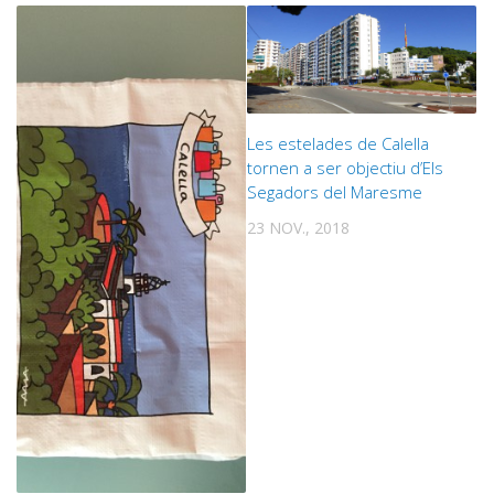
Les estelades de Calella
tornen a ser objectiu d’Els
Segadors del Maresme
23 NOV., 2018