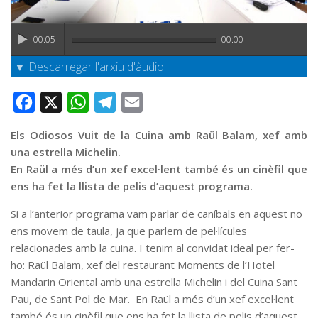
Graella
Publicitat
00:05
00:00
Contacte
▼ Descarregar l'arxiu d'àudio
Facebook
X
WhatsApp
Telegram
Email
Els Odiosos Vuit de la Cuina amb Raül Balam, xef amb
una estrella Michelin.
En Raül a més d’un xef excel·lent també és un cinèfil que
ens ha fet la llista de pelis d’aquest programa.
Si a l’anterior programa vam parlar de caníbals en aquest no
ens movem de taula, ja que parlem de pel·lícules
relacionades amb la cuina. I tenim al convidat ideal per fer-
ho: Raül Balam, xef del restaurant Moments de l’Hotel
Mandarin Oriental amb una estrella Michelin i del Cuina Sant
Pau, de Sant Pol de Mar. En Raül a més d’un xef excel·lent
també és un cinèfil que ens ha fet la llista de pelis d’aquest