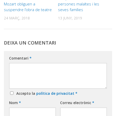
Mozart obliguen a
persones malaltes i les
suspendre l’obra de teatre
seves famílies
24 MARÇ, 2018
13 JUNY, 2019
DEIXA UN COMENTARI
Comentari
*
Accepto la
política de privacitat
*
Nom
*
Correu electrònic
*