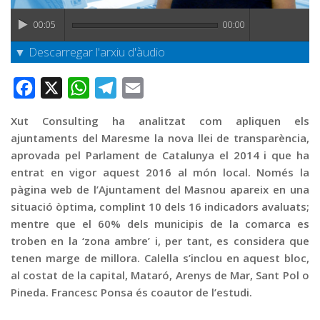
Graella
00:05
00:00
Publicitat
▼ Descarregar l'arxiu d'àudio
Contacte
Facebook
X
WhatsApp
Telegram
Email
Xut Consulting ha analitzat com apliquen els
ajuntaments del Maresme la nova llei de transparència,
aprovada pel Parlament de Catalunya el 2014 i que ha
entrat en vigor aquest 2016 al món local. Només la
pàgina web de l’Ajuntament del Masnou apareix en una
situació òptima, complint 10 dels 16 indicadors avaluats;
mentre que el 60% dels municipis de la comarca es
troben en la ‘zona ambre’ i, per tant, es considera que
tenen marge de millora. Calella s’inclou en aquest bloc,
al costat de la capital, Mataró, Arenys de Mar, Sant Pol o
Pineda. Francesc Ponsa és coautor de l’estudi.