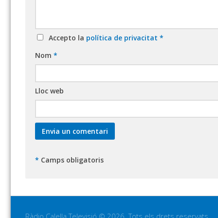
Accepto la
política de privacitat
*
Nom
*
Lloc web
*
Camps obligatoris
Ràdio Calella Televisió © 2026. Tots els drets reservats.