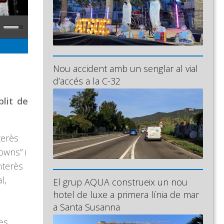
Nou accident amb un senglar al vial
d’accés a la C-32
lit de
terès
owns” i
nterès
l,
El grup AQUA construeix un nou
hotel de luxe a primera línia de mar
a Santa Susanna
des