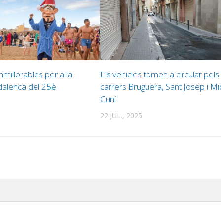
millorables per a la
Els vehicles tornen a circular pels
alenca del 25è
carrers Bruguera, Sant Josep i Mi
Cuní
22 JUL., 2025