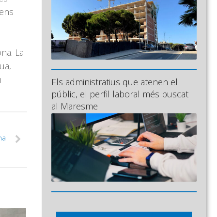
 ens
na. La
ua,
m
Els administratius que atenen el
públic, el perfil laboral més buscat
al Maresme
na