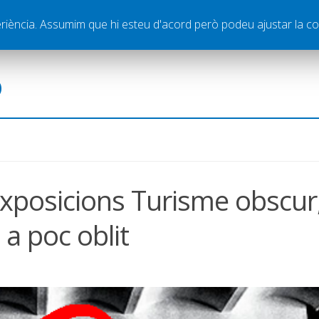
ella
Publicitat
Contacte
periència. Assumim que hi esteu d'acord però podeu ajustar la co
ó
exposicions Turisme obscur
a poc oblit