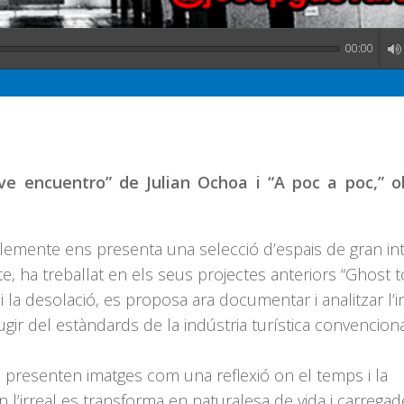
00:00
e encuentro” de Julian Ochoa i “A poc a poc,” ob
Clemente ens presenta una selecció d’espais de gran in
te, ha treballat en els seus projectes anteriors “Ghost t
 la desolació, es proposa ara documentar i analitzar l’i
 fugir del estàndards de la indústria turística convenciona
s presenten imatges com una reflexió on el temps i la
n l’irreal es transforma en naturalesa de vida i carrega