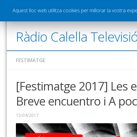
Notícies
Esports
Pòdcasts
Vídeos
Gra
Aquest lloc web utilitza cookies per millorar la vostra ex
Ràdio Calella Televisi
FESTIMATGE
[Festimatge 2017] Les 
Breve encuentro i A poc 
15/04/2017