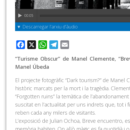
00:05
▼ Descarregar l'arxiu d'àudio
Facebook
X
WhatsApp
Telegram
Email
“Turisme Obscur” de Manel Clemente, “Brev
Manel Úbeda
El projecte fotogràfic “Dark tourism?” de Manel 
històric marcats per la mort i la tragèdia. Clemen
“Forgotten ruins” la temàtica de l’abandonament i
suscitat en l’actualitat per uns indrets que, tot i
reben cada any milers de visitants.
L’exposició de Julian Ochoa, Breve encuentro, e
memòria habiten. On allò màgic es fa quotidià i o