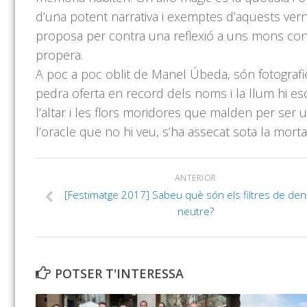
d’una potent narrativa i exemptes d’aquests vernis
proposa per contra una reflexió a uns mons const
propera.
A poc a poc oblit de Manel Úbeda, són fotografi
pedra oferta en record dels noms i la llum hi escr
l’altar i les flors moridores que malden per ser 
l’oracle que no hi veu, s’ha assecat sota la mortal
ANTERIOR
[Festimatge 2017] Sabeu què són els filtres de den
neutre?
POTSER T'INTERESSA