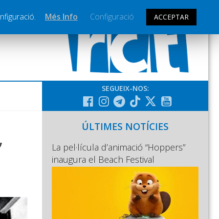
nfiguració.
Més Info
Configuració
ACCEPTAR
SEGUEIX-NOS:
ÚLTIMES NOTÍCIES
,
La pel·lícula d’animació “Hoppers”
inaugura el Beach Festival