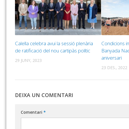
Calella celebra avui la sessió plenària
Condicions im
de ratificació del nou cartipàs polític
Banyada Nad
aniversari
29 JUNY, 2023
23 DES., 2022
DEIXA UN COMENTARI
Comentari
*