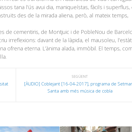
sos tana l’ús avui dia, maniqueístas, fàcils i superflus,
ruïts des de la mirada aliena, però, al mateix temps,
es de cementiris, de Montjuic i de PobleNou de Barcelo
iu irreflexions: davant de la làpida, el mausoleu, l’estàt
una ofrena eterna. L’ànima alada, immòbil. El temps, co
la.
SEGÜENT
sitat
[ÀUDIO] Coblejant [16-04-2017], programa de Setma
Santa amb més música de cobla