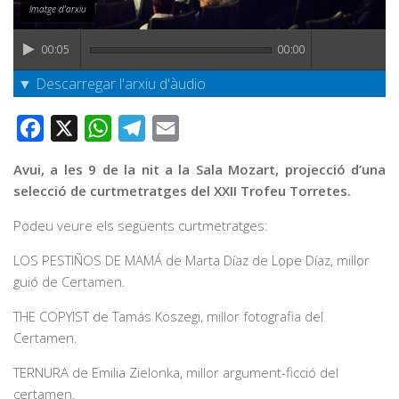
Graella
Imatge d'arxiu
Publicitat
00:05
00:00
Contacte
▼ Descarregar l'arxiu d'àudio
Facebook
X
WhatsApp
Telegram
Email
Avui, a les 9 de la nit a la Sala Mozart, projecció d’una
selecció de curtmetratges del XXII Trofeu Torretes.
Podeu veure els següents curtmetratges:
LOS PESTIÑOS DE MAMÁ de Marta Díaz de Lope Díaz, millor
guió de Certamen.
THE COPYIST de Tamás Köszegi, millor fotografia del
Certamen.
TERNURA de Emilia Zielonka, millor argument-ficció del
certamen.