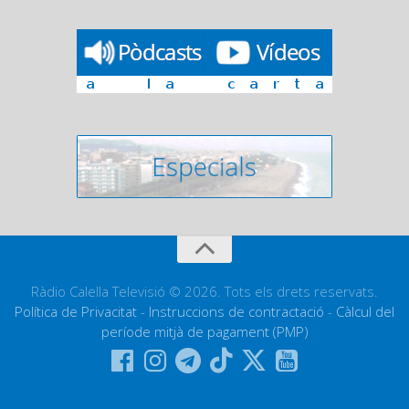
Ràdio Calella Televisió © 2026. Tots els drets reservats.
Política de Privacitat
-
Instruccions de contractació
-
Càlcul del
període mitjà de pagament (PMP)