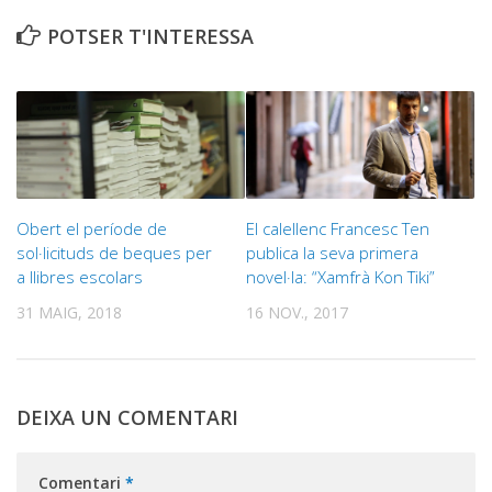
POTSER T'INTERESSA
Obert el període de
El calellenc Francesc Ten
sol·licituds de beques per
publica la seva primera
a llibres escolars
novel·la: “Xamfrà Kon Tiki”
31 MAIG, 2018
16 NOV., 2017
DEIXA UN COMENTARI
Comentari
*