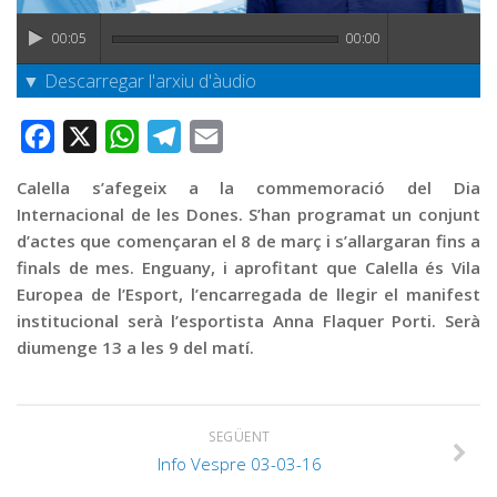
Graella
00:05
00:00
Publicitat
▼ Descarregar l'arxiu d'àudio
Contacte
Facebook
X
WhatsApp
Telegram
Email
Calella s’afegeix a la commemoració del Dia
Internacional de les Dones. S’han programat un conjunt
d’actes que començaran el 8 de març i s’allargaran fins a
finals de mes. Enguany, i aprofitant que Calella és Vila
Europea de l’Esport, l’encarregada de llegir el manifest
institucional serà l’esportista Anna Flaquer Porti. Serà
diumenge 13 a les 9 del matí.
SEGÜENT
Info Vespre 03-03-16