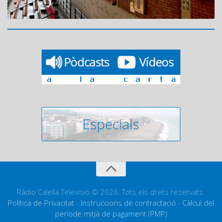
Ràdio Calella Televisió © 2026. Tots els drets reservats.
Política de Privacitat
-
Instruccions de contractació
-
Càlcul del
període mitjà de pagament (PMP)