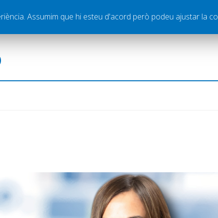
ella
Publicitat
Contacte
periència. Assumim que hi esteu d'acord però podeu ajustar la co
ó