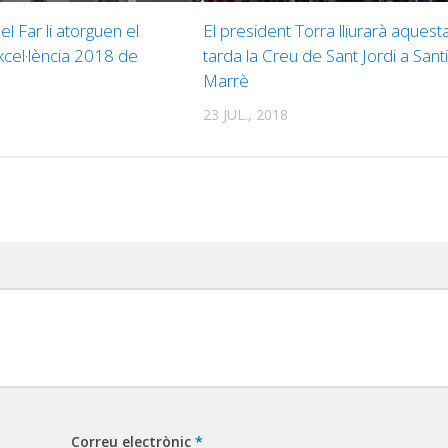
del Far li atorguen el
El president Torra lliurarà aquest
Excel·lència 2018 de
tarda la Creu de Sant Jordi a Sant
Marrè
23 JUL., 2018
Correu electrònic
*