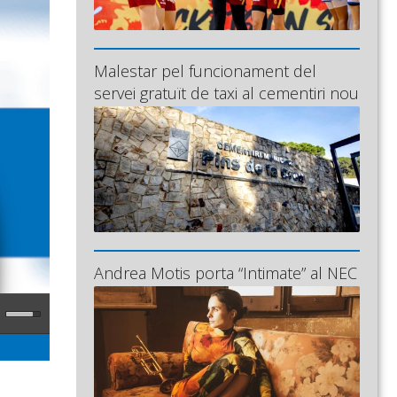
Malestar pel funcionament del
servei gratuït de taxi al cementiri nou
Andrea Motis porta “Intimate” al NEC