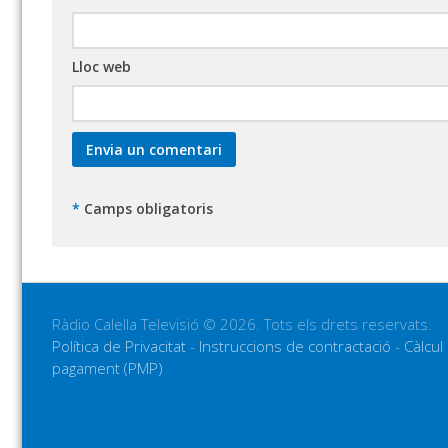
Lloc web
*
Camps obligatoris
Ràdio Calella Televisió © 2026. Tots els drets reservats.
Política de Privacitat
-
Instruccions de contractació
-
Càlcul
pagament (PMP)