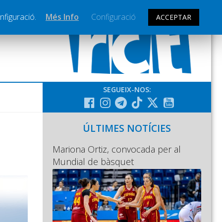
nfiguració.
Més Info
Configuració
ACCEPTAR
SEGUEIX-NOS:
ÚLTIMES NOTÍCIES
Mariona Ortiz, convocada per al
Mundial de bàsquet