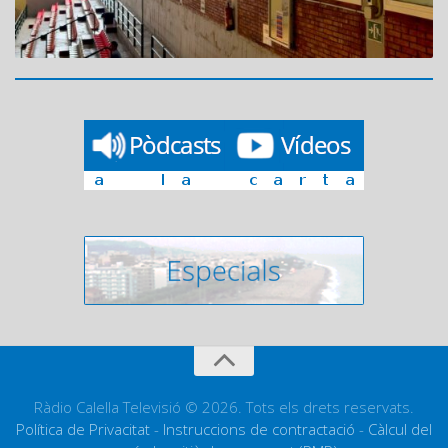
Ràdio Calella Televisió © 2026. Tots els drets reservats.
Política de Privacitat
-
Instruccions de contractació
-
Càlcul del