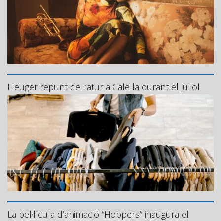
Lleuger repunt de l’atur a Calella durant el juliol
La pel·lícula d’animació “Hoppers” inaugura el