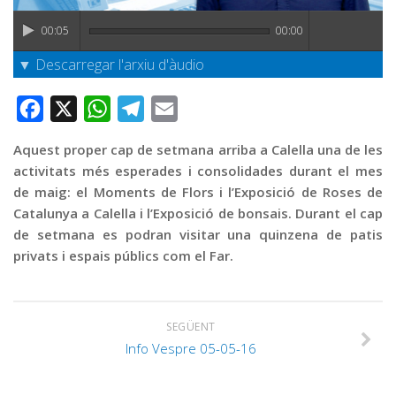
Graella
00:05
00:00
Publicitat
▼ Descarregar l'arxiu d'àudio
Contacte
Facebook
X
WhatsApp
Telegram
Email
Aquest proper cap de setmana arriba a Calella una de les
activitats més esperades i consolidades durant el mes
de maig: el Moments de Flors i l’Exposició de Roses de
Catalunya a Calella i l’Exposició de bonsais. Durant el cap
de setmana es podran visitar una quinzena de patis
privats i espais públics com el Far.
SEGÜENT
Info Vespre 05-05-16