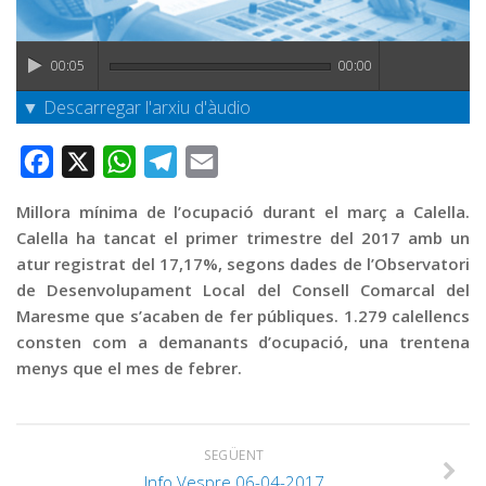
Graella
Publicitat
00:05
00:00
Contacte
▼ Descarregar l'arxiu d'àudio
Facebook
X
WhatsApp
Telegram
Email
Millora mínima de l’ocupació durant el març a Calella.
Calella ha tancat el primer trimestre del 2017 amb un
atur registrat del 17,17%, segons dades de l’Observatori
de Desenvolupament Local del Consell Comarcal del
Maresme que s’acaben de fer públiques. 1.279 calellencs
consten com a demanants d’ocupació, una trentena
menys que el mes de febrer.
SEGÜENT
Info Vespre 06-04-2017