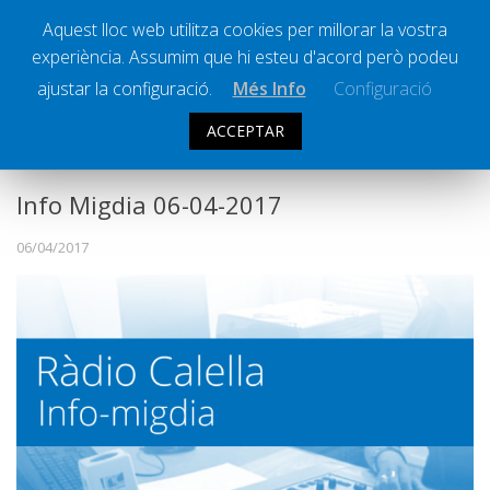
Aquest lloc web utilitza cookies per millorar la vostra
experiència. Assumim que hi esteu d'acord però podeu
Ràdio Calella Televisió
Notícies
ajustar la configuració.
Més Info
Configuració
Comunicació
ACCEPTAR
INFO MIGDIA
Cultura
Política
Info Migdia 06-04-2017
Societat
06/04/2017
Successos
Esports
La Banqueta
Transmissions Esportives
Pòdcasts
Vídeos