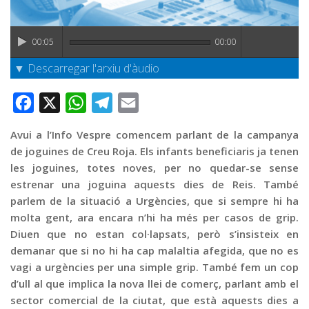
Graella
Publicitat
00:05
00:00
Contacte
▼ Descarregar l'arxiu d'àudio
Facebook
X
WhatsApp
Telegram
Email
Avui a l’Info Vespre comencem parlant de la campanya
de joguines de Creu Roja. Els infants beneficiaris ja tenen
les joguines, totes noves, per no quedar-se sense
estrenar una joguina aquests dies de Reis. També
parlem de la situació a Urgències, que si sempre hi ha
molta gent, ara encara n’hi ha més per casos de grip.
Diuen que no estan col·lapsats, però s’insisteix en
demanar que si no hi ha cap malaltia afegida, que no es
vagi a urgències per una simple grip. També fem un cop
d’ull al que implica la nova llei de comerç, parlant amb el
sector comercial de la ciutat, que està aquests dies a