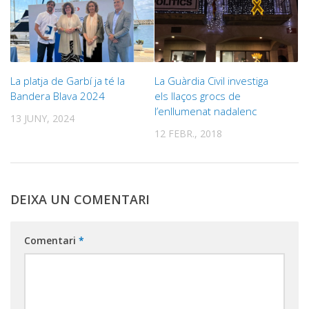
La platja de Garbí ja té la
La Guàrdia Civil investiga
Bandera Blava 2024
els llaços grocs de
l’enllumenat nadalenc
13 JUNY, 2024
12 FEBR., 2018
DEIXA UN COMENTARI
Comentari
*