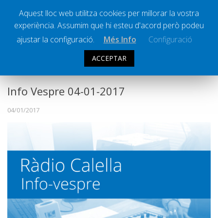
Aquest lloc web utilitza cookies per millorar la vostra
experiència. Assumim que hi esteu d'acord però podeu
Ràdio Calella Televisió
Notícies
ajustar la configuració.
Més Info
Configuració
Comunicació
ACCEPTAR
INFO VESPRE
Cultura
Política
Info Vespre 04-01-2017
Societat
04/01/2017
Successos
Esports
La Banqueta
Transmissions Esportives
Pòdcasts
Vídeos