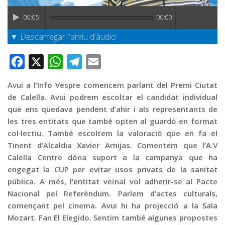
Graella
00:05
00:00
Publicitat
▼ Descarregar l'arxiu d'àudio
Contacte
Facebook
X
WhatsApp
Telegram
Email
Avui a l’Info Vespre comencem parlant del Premi Ciutat
de Calella. Avui podrem escoltar el candidat individual
que ens quedava pendent d’ahir i als representants de
les tres entitats que també opten al guardó en format
col·lectiu. També escoltem la valoració que en fa el
Tinent d’Alcaldia Xavier Arnijas. Comentem que l’A.V
Calella Centre dóna suport a la campanya que ha
engegat la CUP per evitar usos privats de la sanitat
pública. A més, l’entitat veïnal vol adherir-se al Pacte
Nacional pel Referèndum. Parlem d’actes culturals,
començant pel cinema. Avui hi ha projecció a la Sala
Mozart. Fan El Elegido. Sentim també algunes propostes