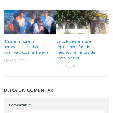
“Mica en mica ens
La CUP demana que
apropem a la veritat del
l’Ajuntament faci de
que li va passar a l’Helena”
mediador en el cas de
l’hotel ocupat
28 ABR., 2022
1 FEBR., 2017
DEIXA UN COMENTARI
Comentari
*