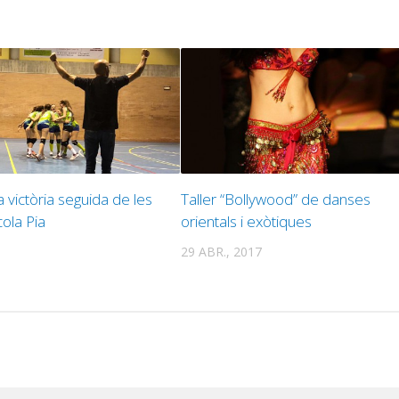
a victòria seguida de les
Taller “Bollywood” de danses
cola Pia
orientals i exòtiques
29 ABR., 2017