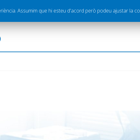
ella
Publicitat
Contacte
periència. Assumim que hi esteu d'acord però podeu ajustar la co
ó