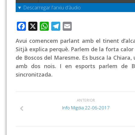
▼ Descarregar l'arxiu d'àudio
Facebook
X
WhatsApp
Telegram
Email
Avui comencem parlant amb el tinent d’alcald
Sitjà explica perquè. Parlem de la forta calo
de Boscos del Maresme. Es busca la Chiara, u
amb dos nois. I en esports parlem de B
sincronitzada.
ANTERIOR
Info Migdia 22-06-2017