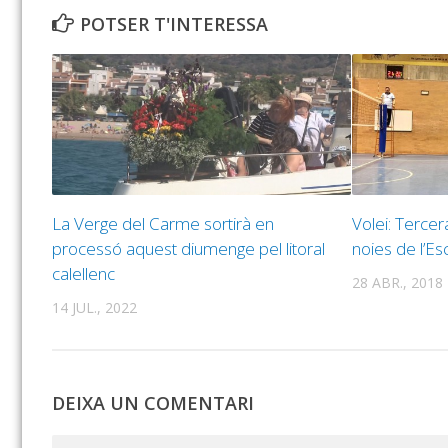
POTSER T'INTERESSA
La Verge del Carme sortirà en
Volei: Tercer
processó aquest diumenge pel litoral
noies de l’Es
calellenc
28 ABR., 2018
14 JUL., 2022
DEIXA UN COMENTARI