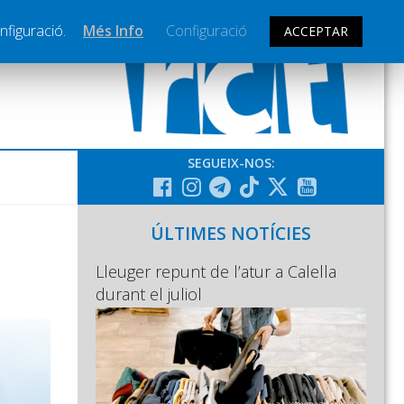
nfiguració.
Més Info
Configuració
ACCEPTAR
SEGUEIX-NOS:
ÚLTIMES NOTÍCIES
Lleuger repunt de l’atur a Calella
durant el juliol