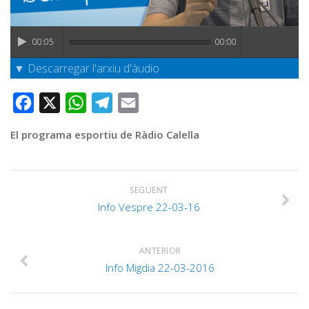
Graella
Publicitat
00:05
00:00
Contacte
▼ Descarregar l'arxiu d'àudio
Facebook
X
WhatsApp
Telegram
Email
El programa esportiu de Ràdio Calella
SEGÜENT
Info Vespre 22-03-16
ANTERIOR
Info Migdia 22-03-2016