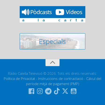
Ràdio Calella Televisió © 2026. Tots els drets reservats.
Política de Privacitat
-
Instruccions de contractació
-
Càlcul del
període mitjà de pagament (PMP)