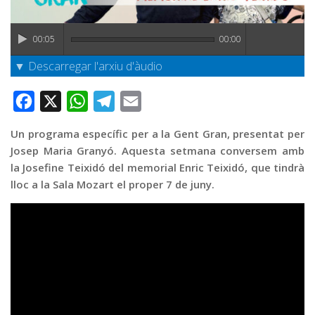
Graella
Publicitat
00:05
00:00
Contacte
▼ Descarregar l'arxiu d'àudio
Facebook
X
WhatsApp
Telegram
Email
Un programa específic per a la Gent Gran, presentat per
Josep Maria Granyó. Aquesta setmana conversem amb
la Josefine Teixidó del memorial Enric Teixidó, que tindrà
lloc a la Sala Mozart el proper 7 de juny.