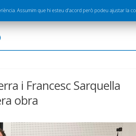
ella
Publicitat
Contacte
periència. Assumim que hi esteu d'acord però podeu ajustar la co
ó
rra i Francesc Sarquella
era obra