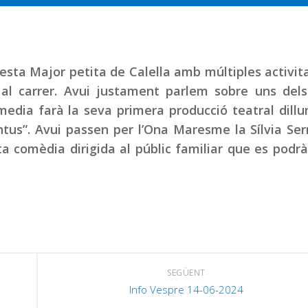
Festa Major petita de Calella amb múltiples activit
s al carrer. Avui justament parlem sobre uns del
edia farà la seva primera producció teatral dillu
tus”. Avui passen per l’Ona Maresme la Sílvia Ser
a comèdia dirigida al públic familiar que es podr
SEGÜENT
Info Vespre 14-06-2024