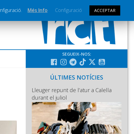
nfiguració.
Més Info
Configuració
ACCEPTAR
SEGUEIX-NOS:
ÚLTIMES NOTÍCIES
Lleuger repunt de l’atur a Calella
durant el juliol