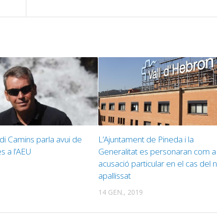
ordi Camins parla avui de
L’Ajuntament de Pineda i la
s a l’AEU
Generalitat es personaran com a
acusació particular en el cas del
apallissat
14 GEN., 2019