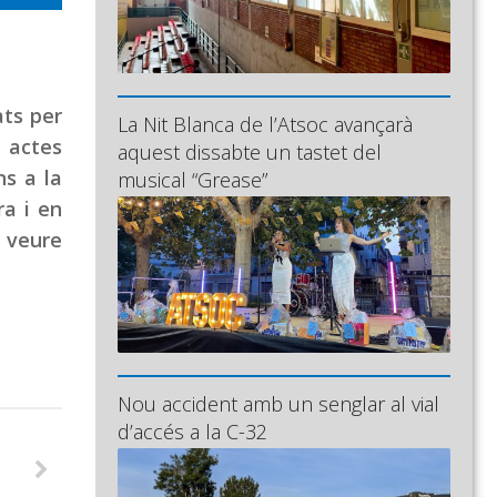
ats per
La Nit Blanca de l’Atsoc avançarà
s actes
aquest dissabte un tastet del
ns a la
musical “Grease”
ra i en
à veure
Nou accident amb un senglar al vial
d’accés a la C-32