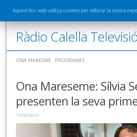
Notícies
Esports
Pòdcasts
Vídeos
Gra
Aquest lloc web utilitza cookies per millorar la vostra ex
Ràdio Calella Televisi
ONA MARESME
PROGRAMES
Ona Mareseme: Sílvia Se
presenten la seva prim
14/06/2024