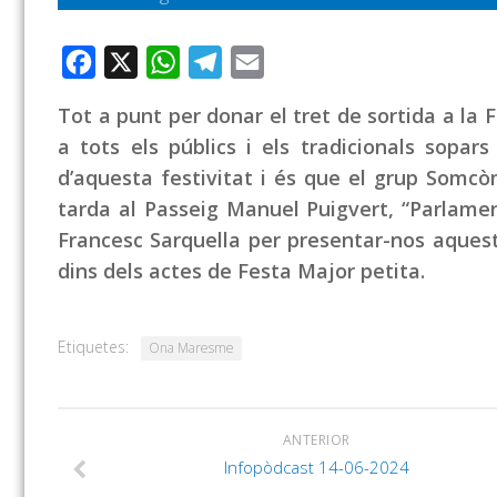
Facebook
X
WhatsApp
Telegram
Email
Tot a punt per donar el tret de sortida a la 
a tots els públics i els tradicionals sopar
d’aquesta festivitat i és que el grup Somcòm
tarda al Passeig Manuel Puigvert, “Parlamen
Francesc Sarquella per presentar-nos aquest
dins dels actes de Festa Major petita.
Etiquetes:
Ona Maresme
ANTERIOR
Infopòdcast 14-06-2024