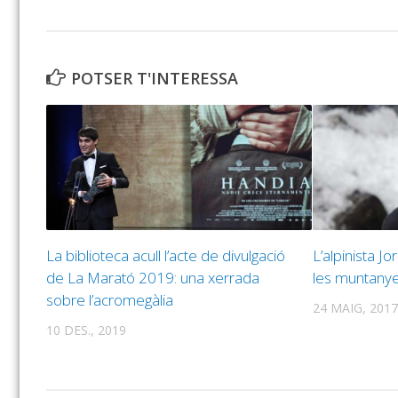
POTSER T'INTERESSA
La biblioteca acull l’acte de divulgació
L’alpinista J
de La Marató 2019: una xerrada
les muntanye
sobre l’acromegàlia
24 MAIG, 2017
10 DES., 2019