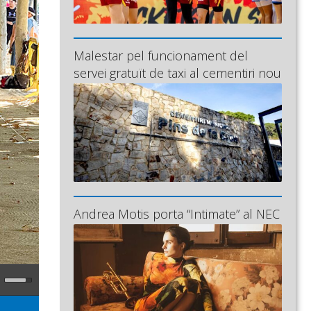
Malestar pel funcionament del
servei gratuït de taxi al cementiri nou
Andrea Motis porta “Intimate” al NEC