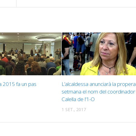
a 2015 fa un pas
L’alcaldessa anunciarà la propera
setmana el nom del coordinador
Calella de l’1-O
1 SET., 2017