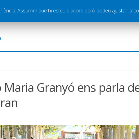
ella
Publicitat
Contacte
periència. Assumim que hi esteu d'acord però podeu ajustar la co
ó
Maria Granyó ens parla de
Gran