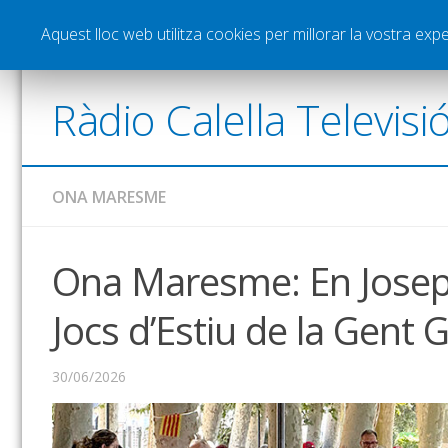
Notícies
Esports
Pòdcasts
Vídeos
Gra
Aquest lloc web utilitza cookies per millorar la vostra ex
Ràdio Calella Televisi
ONA MARESME
Ona Maresme: En Josep 
Jocs d’Estiu de la Gent 
30/06/2026