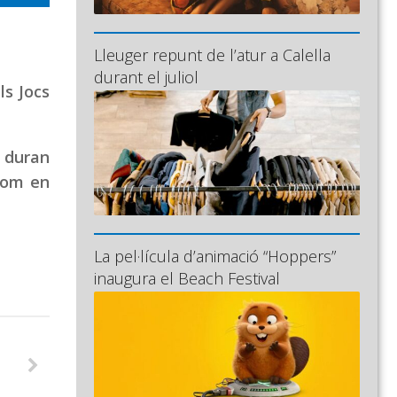
Lleuger repunt de l’atur a Calella
durant el juliol
ls Jocs
i duran
com en
La pel·lícula d’animació “Hoppers”
inaugura el Beach Festival