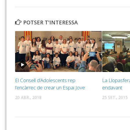
POTSER T'INTERESSA
El Consell d’Adolescents rep
La Llopasfer
l’encàrrec de crear un Espai Jove
endavant
20 ABR., 2018
25 SET., 2015