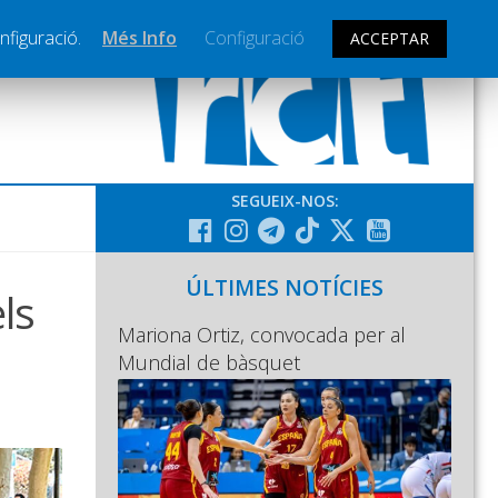
nfiguració.
Més Info
Configuració
ACCEPTAR
SEGUEIX-NOS:
ÚLTIMES NOTÍCIES
ls
Mariona Ortiz, convocada per al
Mundial de bàsquet