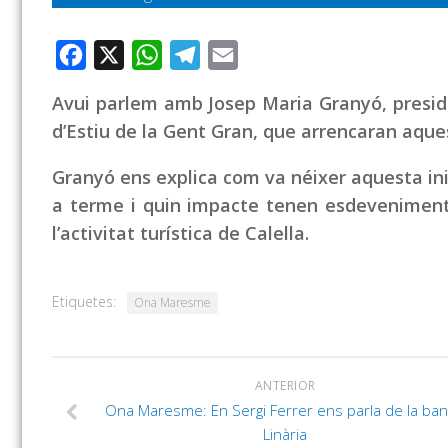
Facebook
X
WhatsApp
Telegram
Email
Avui parlem amb Josep Maria Granyó, presiden
d’Estiu de la Gent Gran, que arrencaran aques
Granyó ens explica com va néixer aquesta inic
a terme i quin impacte tenen esdeveniments
l’activitat turística de Calella.
Etiquetes:
Ona Maresme
ANTERIOR
Ona Maresme: En Sergi Ferrer ens parla de la ba
Linària