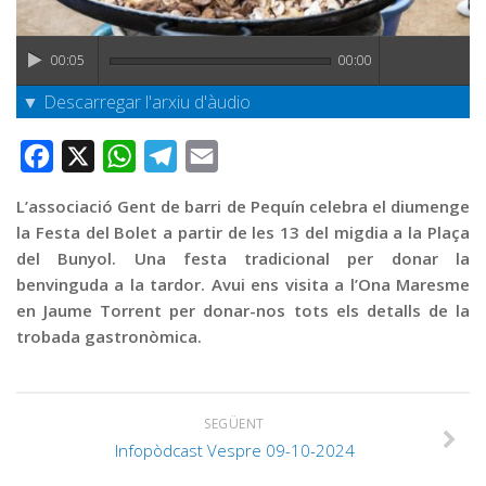
Graella
Publicitat
00:05
00:00
Contacte
▼ Descarregar l'arxiu d'àudio
Facebook
X
WhatsApp
Telegram
Email
L’associació Gent de barri de Pequín celebra el diumenge
la Festa del Bolet a partir de les 13 del migdia a la Plaça
del Bunyol. Una festa tradicional per donar la
benvinguda a la tardor. Avui ens visita a l’Ona Maresme
en Jaume Torrent per donar-nos tots els detalls de la
trobada gastronòmica.
SEGÜENT
Infopòdcast Vespre 09-10-2024