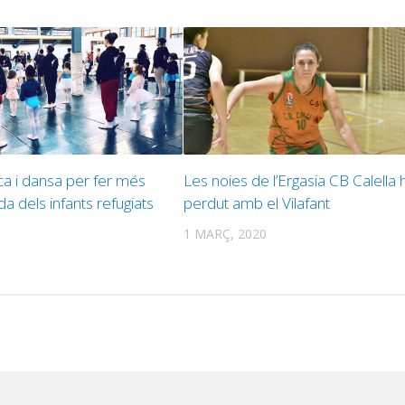
ca i dansa per fer més
Les noies de l’Ergasia CB Calella 
a dels infants refugiats
perdut amb el Vilafant
1 MARÇ, 2020