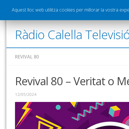
Notícies
Esports
Pòdcasts
Vídeos
Gra
Aquest lloc web utilitza cookies per millorar la vostra ex
Ràdio Calella Televisi
REVIVAL 80
Revival 80 – Veritat o M
12/05/2024