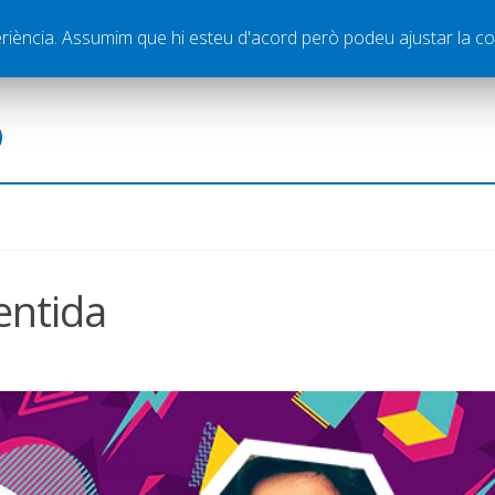
ella
Publicitat
Contacte
periència. Assumim que hi esteu d'acord però podeu ajustar la co
ó
entida