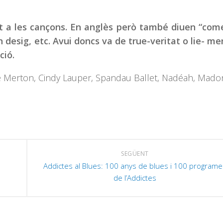
t a les cançons. En anglès però també diuen “com
n desig, etc. Avui doncs va de true-veritat o lie- me
ció.
e Merton, Cindy Lauper, Spandau Ballet, Nadéah, Mado
SEGÜENT
Addictes al Blues: 100 anys de blues i 100 programe
de l’Addictes