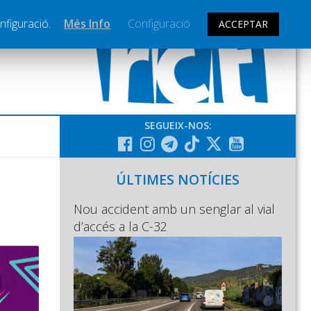
nfiguració.
Més Info
Configuració
ACCEPTAR
SEGUEIX-NOS:
ÚLTIMES NOTÍCIES
Nou accident amb un senglar al vial
d’accés a la C-32