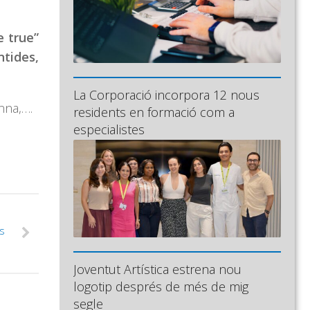
e true”
ntides,
La Corporació incorpora 12 nous
nna,….
residents en formació com a
especialistes
s
Joventut Artística estrena nou
logotip després de més de mig
segle