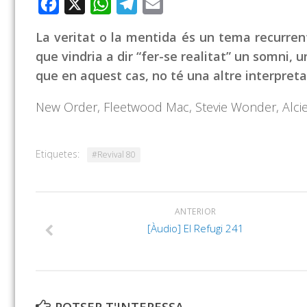
Facebook
X
WhatsApp
Telegram
Email
La veritat o la mentida és un tema recurren
que vindria a dir “fer-se realitat” un somni, u
que en aquest cas, no té una altre interpreta
New Order, Fleetwood Mac, Stevie Wonder, Alci
Etiquetes:
#Revival 80
ANTERIOR
[Àudio] El Refugi 241