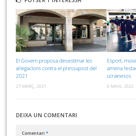
POTSER T'INTERESSA
El Govern proposa desestimar les
Esport, músi
al·legacions contra el pressupost del
amena l’estad
2021
ucraïnesos
27 MARÇ, 2021
6 MAIG, 2022
DEIXA UN COMENTARI
Comentari
*