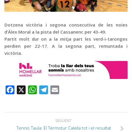
Graella
Publicitat
Contacte
Dotzena victòria i segona consecutiva de les noies
d’Àlex Moral a la pista del Cassanenc per 43-49.
Partit molt dur on a la mitja part les verd-i-taronges
perdien per 22-17. A la segona part, remuntada i
victòria.
Facebook
X
WhatsApp
Telegram
Email
SEGÜENT
Tennis Taula: El Termotur Calella tot i el resultat