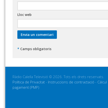
Lloc web
*
Camps obligatoris
Ràdio Calella Televisió © 2026. Tots els drets reservats.
Política de Privacitat
-
Instruccions de contractació
-
Càlcul
pagament (PMP)