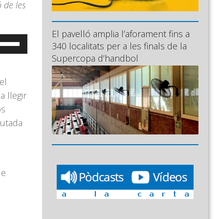
 de les
El pavelló amplia l’aforament fins a
eu
340 localitats per a les finals de la
ervir
Supercopa d’handbol
,
es
el
ecles
 llegir
e
os
letxa
putada
ap
munt/cap
vall
er
le
ncrementar
isminuir
l