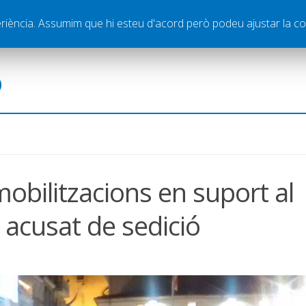
ella
Publicitat
Contacte
periència. Assumim que hi esteu d'acord però podeu ajustar la co
ó
 mobilitzacions en suport al
 acusat de sedició