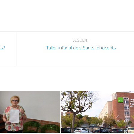
v
SEGÜENT
ts?
Taller infantil dels Sants Innocents