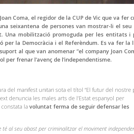
Joan Coma, el regidor de la CUP de Vic que va fer c
 una seixantena de persones van mostrar-li el seu
. Una mobilització promoguda per les entitats i 
 per la Democràcia i el Referèndum. Es va fer la 
l suport al que van anomenar “el company Joan Co
ol per frenar l’avenç de l’independentisme.
ura del manifest unitari sota el títol “El futur del nostre
 text denuncia les males arts de l’Estat espanyol per
s constata la
voluntat ferma de seguir defensar les
ue té al seu abast per criminalitzar el moviment independen