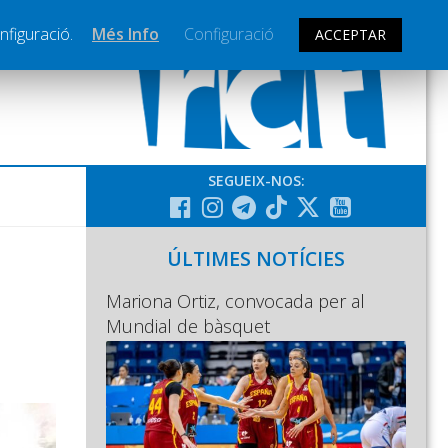
nfiguració.
Més Info
Configuració
ACCEPTAR
SEGUEIX-NOS:
ÚLTIMES NOTÍCIES
Mariona Ortiz, convocada per al
Mundial de bàsquet