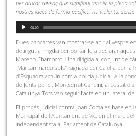
per aturar l’avenç que signifiqui assolir la plena s
nostres idees de forma pacífica, no violenta, sen
Reproductor
00:00
d'àudio
Dues pancartes van mostrar-se ahir al vespre en 
detingut al migdia per portar-lo a declarar aques
Moreno Chamorro. Una dirigida al conjunt de càrre
“Mai caminareu sols”, signada per Calella per la 
d’Esquadra actuïn com a policia judicial. A la conc
de Junts pel Sí, Montserrat Candini, al costat d
Catalunya. Tots van seguir l’acte en un lateral de 
El procés judicial contra Joan Coma es base en l
Municipal de l’Ajuntament de Vic, en el marc del
independentista al Parlament de Catalunya.