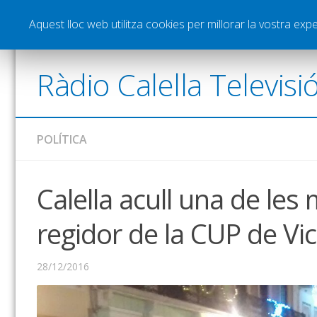
Notícies
Esports
Pòdcasts
Vídeos
Gra
Aquest lloc web utilitza cookies per millorar la vostra ex
Ràdio Calella Televisi
POLÍTICA
Calella acull una de les
regidor de la CUP de Vic
28/12/2016