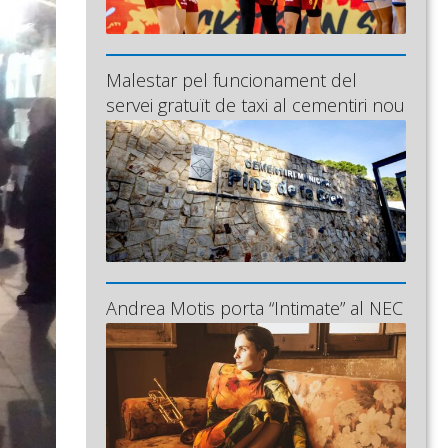
Malestar pel funcionament del
servei gratuït de taxi al cementiri nou
Andrea Motis porta “Intimate” al NEC