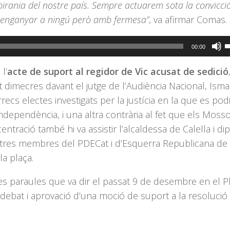
obirania del nostre país. Sempre actuarem sota la convicció
se enganyar a ningú però amb fermesa”
, va afirmar Comas.
F
00:00
s
l’
acte de suport al regidor de Vic acusat de sedició
l
t dimecres davant el jutge de l’Audiència Nacional, Isma
t
cs electes investigats per la justícia en la que es podia
d
Independència, i una altra contrària al fet que els Moss
f
entració també hi va assistir l’alcaldessa de Calella i di
c
’altres membres del PDECat i d’Esquerra Republicana de
a
la plaça.
a
p
es paraules que va dir el passat 9 de desembre en el P
i
 debat i aprovació d’una moció de suport a la resolució
o
d
e