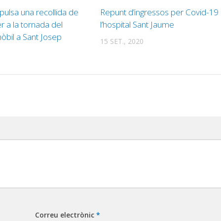
pulsa una recollida de
Repunt d’ingressos per Covid-19
r a la tornada del
l’hospital Sant Jaume
òbil a Sant Josep
15 SET., 2020
Correu electrònic
*