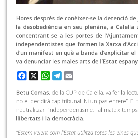
Hores després de conèixer-se la detenció de 
la desobediència en seu plenària, a Calella
concentrant-se a les portes de l’Ajuntament
independentistes que formen la Xarxa d’Acció
d’un manifest en què a banda d’explicitar e
va denunciar les males arts de l’Estat espany
Facebook
X
WhatsApp
Telegram
Email
Betu Comas
, de la CUP de Calella, va fer la lect
no el decidirà cap tribunal. Ni un pas enrere”. El
neutralitzar l’independentisme, i al mateix temp
llibertats i la democràcia
.
“Estem veient com l’Estat utilitza totes les eines q