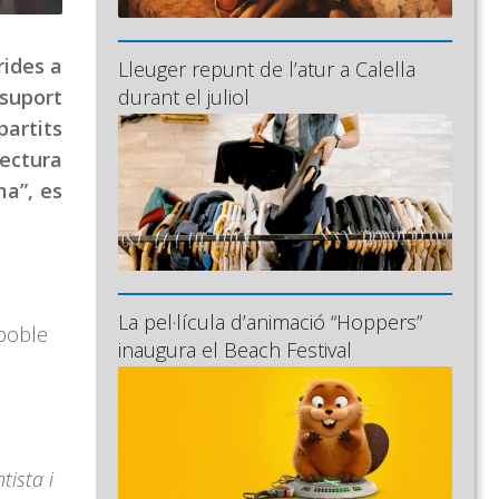
rides a
Lleuger repunt de l’atur a Calella
 suport
durant el juliol
partits
lectura
ma”, es
La pel·lícula d’animació “Hoppers”
 poble
inaugura el Beach Festival
tista i