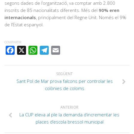
segons dades de l’organització, va comptar amb 2.800
inscrits de 85 nacionalitats diferents. Més del
90% eren
internacionals
, principalment del Regne Unit. Només el 9%
de l’Estat espanyol.
COMPARTIR
FACEBOOK
X
WHATSAPP
TELEGRAM
EMAIL
SEGÜENT
Sant Pol de Mar prova falcons per controlar les
colònies de coloms
ANTERIOR
La CUP eleva al ple la demanda d’incrementar les
places d’escola bressol municipal