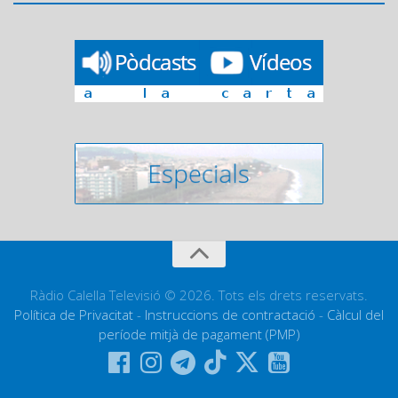
Ràdio Calella Televisió © 2026. Tots els drets reservats.
Política de Privacitat
-
Instruccions de contractació
-
Càlcul del
període mitjà de pagament (PMP)