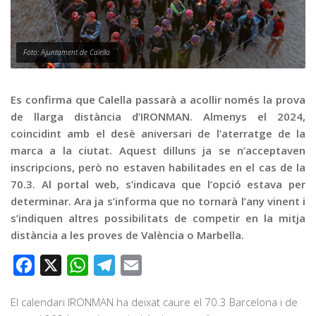
Graella
Publicitat
Contacte
Foto: Ajuntament de Calella
Es confirma que Calella passarà a acollir només la prova
de llarga distància d’IRONMAN. Almenys el 2024,
coincidint amb el desè aniversari de l’aterratge de la
marca a la ciutat. Aquest dilluns ja se n’acceptaven
inscripcions, però no estaven habilitades en el cas de la
70.3. Al portal web, s’indicava que l’opció estava per
determinar. Ara ja s’informa que no tornarà l’any vinent i
s’indiquen altres possibilitats de competir en la mitja
distància a les proves de València o Marbella.
Facebook
X
WhatsApp
Telegram
Email
El calendari IRONMAN ha deixat caure el 70.3 Barcelona i de