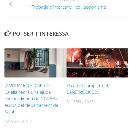
Trobada d’intercanvi i col·leccionisme
POTSER T'INTERESSA
[AMPLIACIÓ] El CAP de
El cartell complet del
Calella rebrà una ajuda
CANETROCK 025
extraordinària de 114.554
31 GEN., 2025
euros del departament de
Salut
12 ABR., 2017