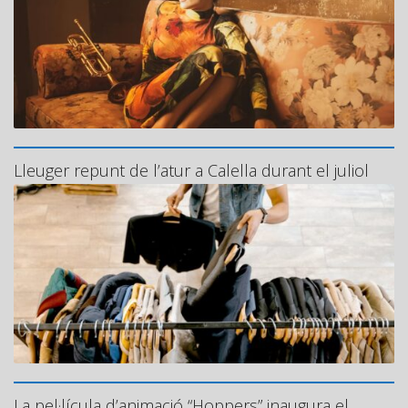
Lleuger repunt de l’atur a Calella durant el juliol
La pel·lícula d’animació “Hoppers” inaugura el