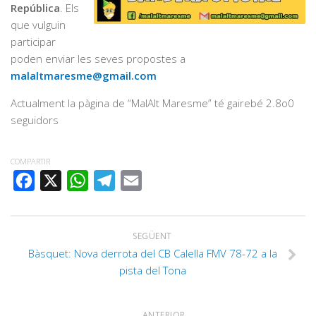
República
. Els
que vulguin
participar
poden enviar les seves propostes a
malaltmaresme@gmail.com
Actualment la pàgina de “MalAlt Maresme” té gairebé 2.8o0
seguidors
COMPARTIR
FACEBOOK
X
WHATSAPP
TELEGRAM
EMAIL
SEGÜENT
Bàsquet: Nova derrota del CB Calella FMV 78-72 a la
pista del Tona
ANTERIOR