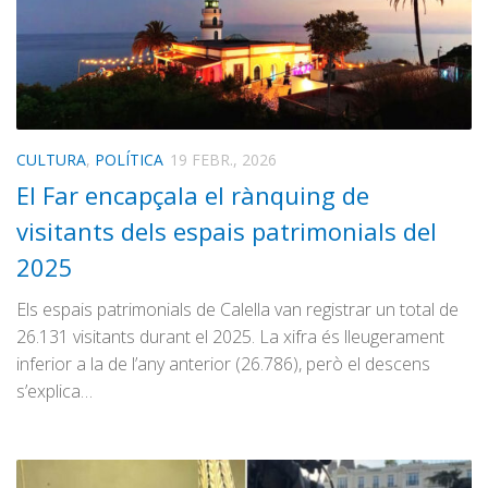
CULTURA
,
POLÍTICA
19 FEBR., 2026
El Far encapçala el rànquing de
visitants dels espais patrimonials del
2025
Els espais patrimonials de Calella van registrar un total de
26.131 visitants durant el 2025. La xifra és lleugerament
inferior a la de l’any anterior (26.786), però el descens
s’explica…