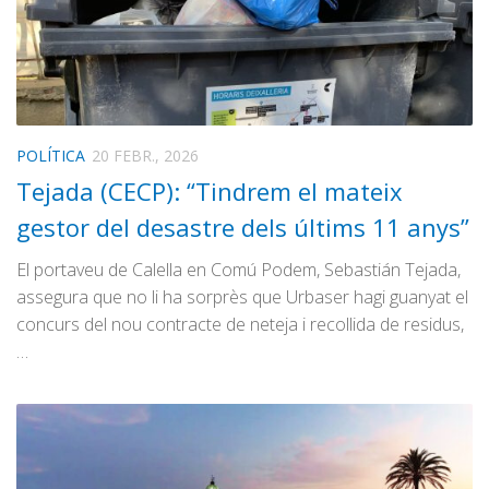
POLÍTICA
20 FEBR., 2026
Tejada (CECP): “Tindrem el mateix
gestor del desastre dels últims 11 anys”
El portaveu de Calella en Comú Podem, Sebastián Tejada,
assegura que no li ha sorprès que Urbaser hagi guanyat el
concurs del nou contracte de neteja i recollida de residus,
…