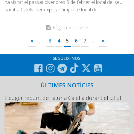
ha visitat el passat divendres 6 de febrer el local del seu
partit a Calella per explicar l’impacte local de…
Pàgina 5 de 209
«
...
3
4
5
6
7
...
»
SEGUEIX-NOS:
ÚLTIMES NOTÍCIES
Lleuger repunt de l’atur a Calella durant el juliol