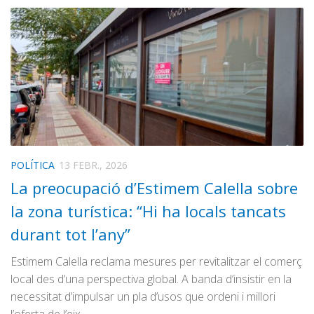
POLÍTICA
13 FEBR., 2026
La preocupació d’Estimem Calella sobre
la zona turística: “Hi ha locals tancats
durant tot l’any”
Estimem Calella reclama mesures per revitalitzar el comerç
local des d’una perspectiva global. A banda d’insistir en la
necessitat d’impulsar un pla d’usos que ordeni i millori