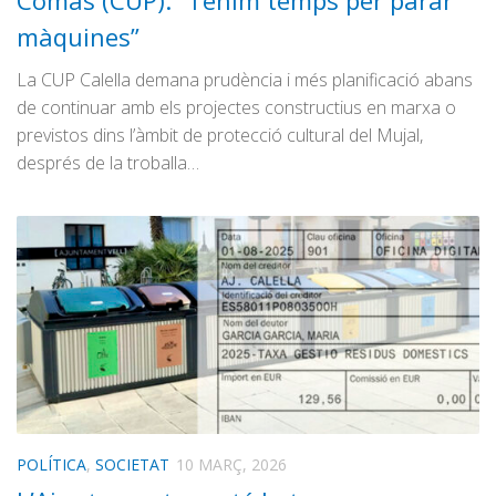
Comas (CUP): “Tenim temps per parar
Graella
màquines”
Publicitat
La CUP Calella demana prudència i més planificació abans
Contacte
de continuar amb els projectes constructius en marxa o
previstos dins l’àmbit de protecció cultural del Mujal,
després de la troballa…
POLÍTICA
,
SOCIETAT
10 MARÇ, 2026