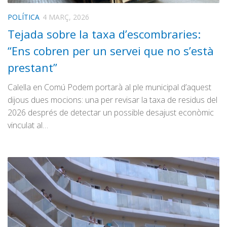
POLÍTICA
4 MARÇ, 2026
Tejada sobre la taxa d’escombraries:
“Ens cobren per un servei que no s’està
prestant”
Calella en Comú Podem portarà al ple municipal d’aquest
dijous dues mocions: una per revisar la taxa de residus del
2026 després de detectar un possible desajust econòmic
vinculat al…