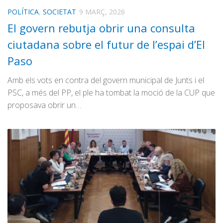
POLÍTICA
,
SOCIETAT
9 MARÇ, 2026
El govern rebutja obrir una consulta
ciutadana sobre el futur de l’espai d’El
Paso
Amb els vots en contra del govern municipal de Junts i el
PSC, a més del PP, el ple ha tombat la moció de la CUP que
proposava obrir un…