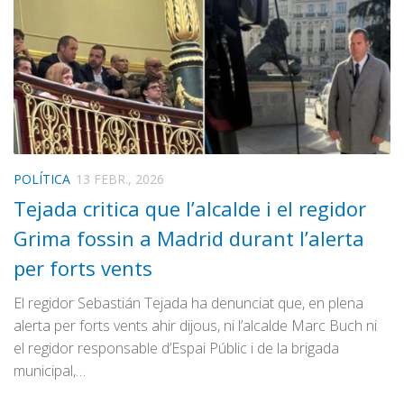
POLÍTICA
13 FEBR., 2026
Tejada critica que l’alcalde i el regidor
Grima fossin a Madrid durant l’alerta
per forts vents
El regidor Sebastián Tejada ha denunciat que, en plena
alerta per forts vents ahir dijous, ni l’alcalde Marc Buch ni
el regidor responsable d’Espai Públic i de la brigada
municipal,…