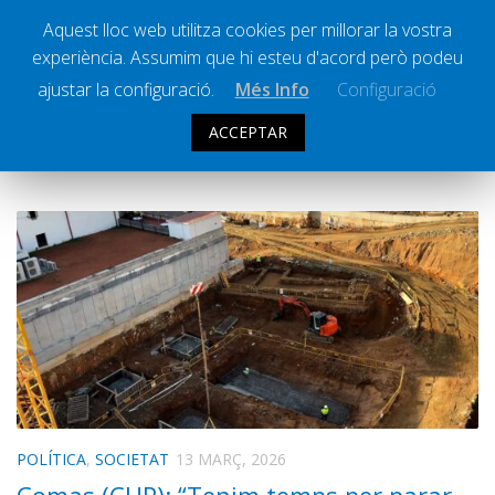
Aquest lloc web utilitza cookies per millorar la vostra
experiència. Assumim que hi esteu d'acord però podeu
Ràdio Calella Televisió
Notícies
ajustar la configuració.
Més Info
Configuració
Comunicació
ACCEPTAR
CATEGORIA:
POLÍTICA
Cultura
Política
Societat
Successos
Esports
La Banqueta
Transmissions Esportives
Pòdcasts
Vídeos
POLÍTICA
,
SOCIETAT
13 MARÇ, 2026