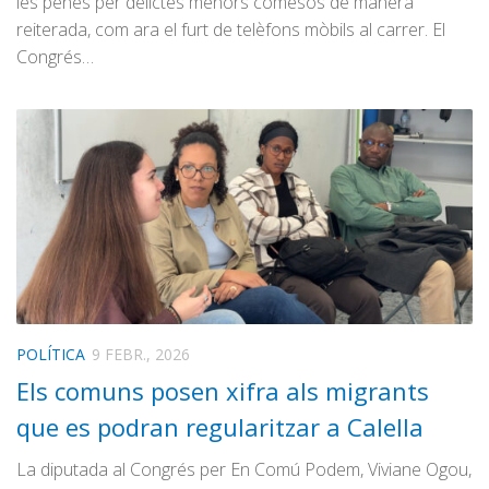
les penes per delictes menors comesos de manera
reiterada, com ara el furt de telèfons mòbils al carrer. El
Congrés…
POLÍTICA
9 FEBR., 2026
Els comuns posen xifra als migrants
que es podran regularitzar a Calella
La diputada al Congrés per En Comú Podem, Viviane Ogou,