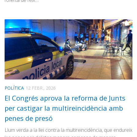
l’oferta de l’eix…
POLÍTICA
12 FEBR., 2026
El Congrés aprova la reforma de Junts
per castigar la multireincidència amb
penes de presó
Llum verda a la llei contra la multireincidència, que endureix