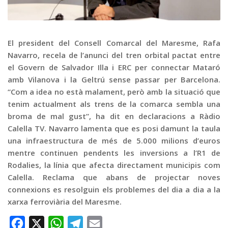
Graella
Publicitat
Contacte
El president del Consell Comarcal del Maresme, Rafa
Navarro, recela de l’anunci del tren orbital pactat entre
el Govern de Salvador Illa i ERC per connectar Mataró
amb Vilanova i la Geltrú sense passar per Barcelona.
“Com a idea no està malament, però amb la situació que
tenim actualment als trens de la comarca sembla una
broma de mal gust”, ha dit en declaracions a Ràdio
Calella TV. Navarro lamenta que es posi damunt la taula
una infraestructura de més de 5.000 milions d’euros
mentre continuen pendents les inversions a l’R1 de
Rodalies, la línia que afecta directament municipis com
Calella. Reclama que abans de projectar noves
connexions es resolguin els problemes del dia a dia a la
xarxa ferroviària del Maresme.
Facebook
X
WhatsApp
Telegram
Email