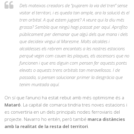
Dels mateixos creadors de “pujarem la via del tren” sense
visitar el territori, i es queda tan ample, ara la solució és el
tren orbital. A què estem jugant? A veure qui la diu més
grossa? Sembla que ningú hagi passat per aquí. Aprofito
públicament per demanar que algú dels que mana i dels
que decideix vingui al Maresme. Molts alcaldes i
alcaldesses els rebrem encantats a les nostres estacions
perquè vegin com cauen les plaques, els ascensors que no
funcionen i que ens diguin com pensen fer aquests ponts
elevats o aquests trens orbitals tan meravellosos. I de
passada, si pensen solucionar primer la desgràcia que
tenim muntada aquí.
On sí que l’anunci ha estat rebut amb més optimisme és a
Mataró
. La capital de comarca tindria tres noves estacions i
es convertiria en un dels principals nodes ferroviaris del
projecte. Navarro ho entén, però també
marca distàncies
amb la realitat de la resta del territori
.