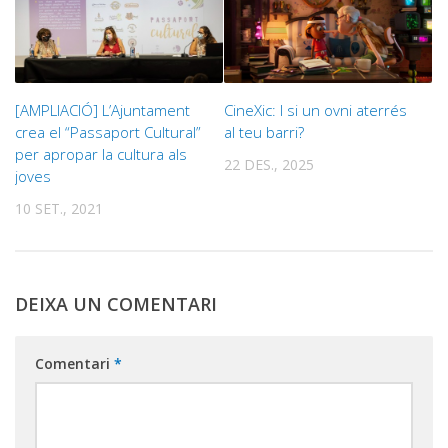
[AMPLIACIÓ] L’Ajuntament
CineXic: I si un ovni aterrés
crea el “Passaport Cultural”
al teu barri?
per apropar la cultura als
22 DES., 2025
joves
10 SET., 2021
DEIXA UN COMENTARI
Comentari
*