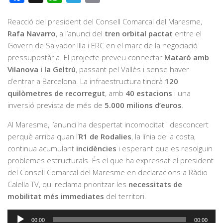
Reacció del president del Consell Comarcal del Maresme,
Rafa Navarro
, a l’anunci del
tren orbital pactat
entre el
Govern de Salvador Illa i ERC en el marc de la negociació
pressupostària. El projecte preveu connectar
Mataró amb
Vilanova i la Geltrú
, passant pel Vallès i sense haver
d’entrar a Barcelona. La infraestructura tindrà
120
quilòmetres de recorregut
, amb
40 estacions
i una
inversió prevista de més de
5.000 milions d’euros
.
Al Maresme, l’anunci ha despertat incomoditat i desconcert
perquè arriba quan l’
R1 de Rodalies
, la línia de la costa,
continua acumulant
incidències
i esperant que es resolguin
problemes estructurals. És el que ha expressat el president
del Consell Comarcal del Maresme en declaracions a Ràdio
Calella TV, qui reclama prioritzar les
necessitats de
mobilitat més immediates
del territori.
Reproductor
00:00
00:00