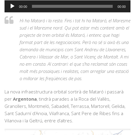
Reproductor
00:00
00:00
d'àudio
Hi ha Mataró i la resta. Fins i tot hi ha Mataró, el Maresme
sud i el Maresme nord. Qui pot estar més content amb el
projecte de tren orbital és Mataró, i entenc que hagi
format part de les negociacions. Però no sé si això és una
demanda de municipis com Sant Andreu de Llavaneres,
Cabrera i Vilassar de Mar, o Sant Vicenç de Montalt. A mi
no em consta. Al contrari: el que s’ha reclamat són coses
molt més prosaiques i realistes, com arreglar una estació
o millorar les freqüències de pas.
La nova infraestructura orbital sortirà de Mataró i passarà
per
Argentona
, tindrà parades a la Roca del Vallès,
Granollers, Montmeló, Sabadell, Terrassa, Martorell, Gelida,
Sant Sadurní d’Anoia, Vilafranca, Sant Pere de Ribes fins a
Vilanova i la Geltrú, entre d’altres.