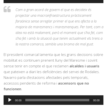
d'àudio
Com a gran acord de govern el que es decideix és
projectar una macroinfraestructura pràcticament
faraònica sense arreglar primer el que ens afecta a la
majoria de maresmencs i maresmenques. Per tant, com a
idea no està malament, però el moment que s’ha fet, com
s’ha fet i amb la situació que tenim actualment els trens a
la nostra comarca, sembla una broma de mal gust.
El president comarcal lamenta que les grans decisions sobre
mobilitat es continuen prenent lluny del Maresme i sovint
sense tenir en compte el que reclamen
alcaldes i usuaris
que pateixen a diari les deficiències del servei de Rodalies.
Navarro parla d’estacions afectades pels temporals,
accessos pendents de reforma i
ascensors que no
funcionen
.
Reproductor
00:00
00:00
d'àudio