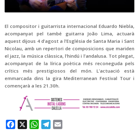
Graella
Publicitat
Contacte
El compositor i guitarrista internacional Eduardo Niebla,
acompanyat pel també guitarra João Lima, actuarà
aquest dijous 4 d’agost a l’Església de Santa Maria i Sant
Nicolau, amb un repertori de composicions que mariden
el jazz, la música clàssica, l’hindú i l’andalusa. Tot plegat,
acompanyat de la lírica poètica més reconeguda pels
crítics més prestigiosos del món. L’actuació està
emmarcada dins la gira Mediterranean Festival Tour i
començarà a les 21.30h.
Facebook
X
WhatsApp
Telegram
Email