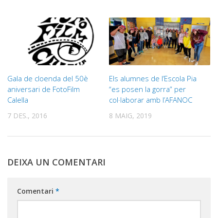
Gala de cloenda del 50è
Els alumnes de l’Escola Pia
aniversari de FotoFilm
“es posen la gorra” per
Calella
col·laborar amb l’AFANOC
7 DES., 2016
8 MAIG, 2019
DEIXA UN COMENTARI
Comentari
*