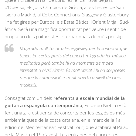
d’Odessa, els Jocs Olímpics de Grècia, a les festes de San
Isidro a Madrid, al Celtic Connections Glasgow y Glastonbury,
i ha fet gires per Europa, els Estat Bàltics, l’Orient Mitjà i Sud-
àfrica. Serà una magnífica oportunitat per veure i sentir de
prop a un dels guitarristes internacionals de més prestigi.
M’agrada molt tocar a les esglésies, per la sonoritat que
tenen. En certes parts del concert m’agrada fer música
meditativa però també hi ha moments de molta
intensitat a nivell rítmic. És molt variat i hi ha sorpreses
perquè la composició és molt oberta a nivell de clors
musicals.
Consagrat com un dels
referents a escala mundial de la
guitarra espanyola contemporània
, Eduardo Niebla està
fent una gira estiuenca de concerts per les esglésies més
emblemàtiques de la costa catalana, en el marc de la 1a
edició del Mediterranean Festival Tour, que acabarà al Palau
de la Música el 19 d’agost. Les entrades pel concert es