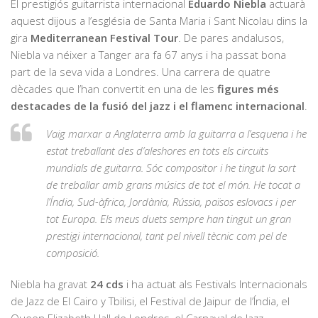
El prestigiós guitarrista internacional
Eduardo Niebla
actuarà
aquest dijous a l’església de Santa Maria i Sant Nicolau dins la
gira
Mediterranean Festival Tour
. De pares andalusos,
Niebla va néixer a Tanger ara fa 67 anys i ha passat bona
part de la seva vida a Londres. Una carrera de quatre
dècades que l’han convertit en una de les
figures més
destacades de la fusió del jazz i el flamenc internacional
.
Vaig marxar a Anglaterra amb la guitarra a l’esquena i he
estat treballant des d’aleshores en tots els circuits
mundials de guitarra. Sóc compositor i he tingut la sort
de treballar amb grans músics de tot el món. He tocat a
l’Índia, Sud-àfrica, Jordània, Rússia, països eslovacs i per
tot Europa. Els meus duets sempre han tingut un gran
prestigi internacional, tant pel nivell tècnic com pel de
composició.
Niebla ha gravat
24 cds
i ha actuat als Festivals Internacionals
de Jazz de El Cairo y Tbilisi, el Festival de Jaipur de l’Índia, el
Queen Elizabeth Hall de Londres, el Carnaval de Jazz