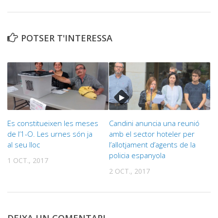
POTSER T'INTERESSA
Es constitueixen les meses
Candini anuncia una reunió
de l’1-O. Les urnes són ja
amb el sector hoteler per
al seu lloc
l’allotjament d’agents de la
policia espanyola
1 OCT., 2017
2 OCT., 2017
DEIXA UN COMENTARI