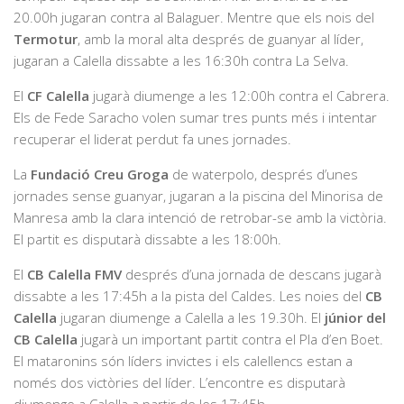
20.00h jugaran contra al Balaguer. Mentre que els nois del
Termotur
, amb la moral alta després de guanyar al líder,
jugaran a Calella dissabte a les 16:30h contra La Selva.
El
CF Calella
jugarà diumenge a les 12:00h contra el Cabrera.
Els de Fede Saracho volen sumar tres punts més i intentar
recuperar el liderat perdut fa unes jornades.
La
Fundació Creu Groga
de waterpolo, després d’unes
jornades sense guanyar, jugaran a la piscina del Minorisa de
Manresa amb la clara intenció de retrobar-se amb la victòria.
El partit es disputarà dissabte a les 18:00h.
El
CB Calella FMV
després d’una jornada de descans jugarà
dissabte a les 17:45h a la pista del Caldes. Les noies del
CB
Calella
jugaran diumenge a Calella a les 19.30h. El
júnior del
CB Calella
jugarà un important partit contra el Pla d’en Boet.
El mataronins són líders invictes i els calellencs estan a
només dos victòries del líder. L’encontre es disputarà