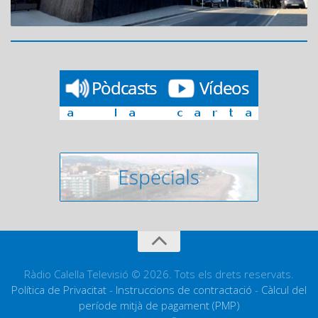
Ràdio Calella Televisió © 2026. Tots els drets reservats.
Política de Privacitat
-
Instruccions de contractació
-
Càlcul del
període mitjà de pagament (PMP)