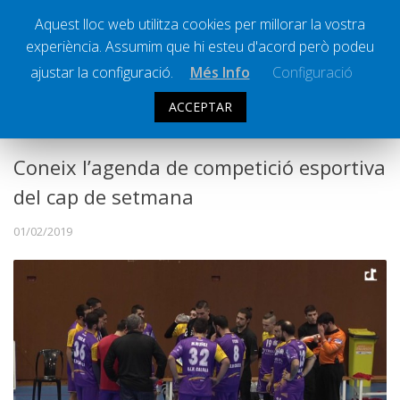
Aquest lloc web utilitza cookies per millorar la vostra
experiència. Assumim que hi esteu d'acord però podeu
Ràdio Calella Televisió
Notícies
ajustar la configuració.
Més Info
Configuració
Comunicació
ACCEPTAR
ESPORTS
Cultura
Política
Coneix l’agenda de competició esportiva
Societat
del cap de setmana
Successos
01/02/2019
Esports
La Banqueta
Transmissions Esportives
Pòdcasts
Vídeos