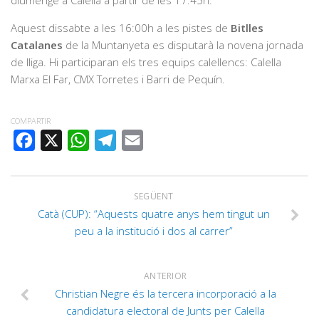
diumenge a Calella a partir de les 17:45h.
Aquest dissabte a les 16:00h a les pistes de
Bitlles
Catalanes
de la Muntanyeta es disputarà la novena jornada
de lliga. Hi participaran els tres equips calellencs: Calella
Marxa El Far, CMX Torretes i Barri de Pequín.
COMPARTIR
FACEBOOK
X
WHATSAPP
TELEGRAM
EMAIL
SEGÜENT
Catà (CUP): “Aquests quatre anys hem tingut un
peu a la institució i dos al carrer”
ANTERIOR
Christian Negre és la tercera incorporació a la
candidatura electoral de Junts per Calella