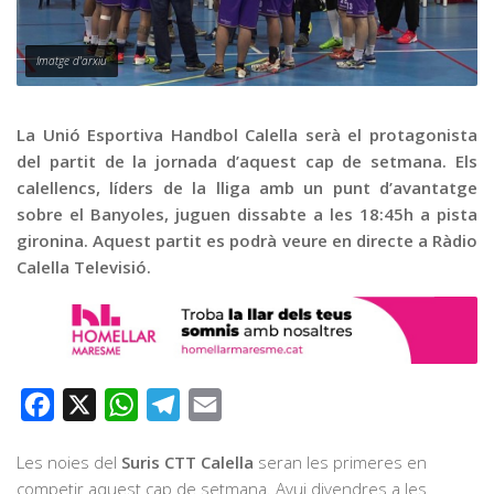
Graella
Publicitat
Imatge d'arxiu
Contacte
La Unió Esportiva Handbol Calella serà el protagonista
del partit de la jornada d’aquest cap de setmana. Els
calellencs, líders de la lliga amb un punt d’avantatge
sobre el Banyoles, juguen dissabte a les 18:45h a pista
gironina. Aquest partit es podrà veure en directe a Ràdio
Calella Televisió.
Facebook
X
WhatsApp
Telegram
Email
Les noies del
Suris CTT Calella
seran les primeres en
competir aquest cap de setmana. Avui divendres a les