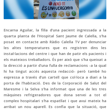
Graella
Publicitat
Contacte
Encarna Aguilar, la filla d’una pacient ingressada a la
quarta planta de l’Hospital Sant Jaume de Calella, s’ha
posat en contacte amb Ràdio Calella TV per denunciar
les altes temperatures que es registren dins les
instal·lacions del centre i que han de patir els pacients i
els mateixos treballadors. És per això que s’ha queixat a
la direcció a partir d’una fulla de reclamacions -a la qual
hi ha tingut accés aquesta redacció- però també ho
expressa a través d’un cartell que col·loca a diari a la
porta de l’habitació. Des de la Corporació de Salut del
Maresme i la Selva s’ha informat que una de les tres
màquines refrigeradores que dona servei a tot el
complex hospitalari s’ha espatllat i que avui mateix ha
arribat un nou aparell. Es confia que la situació, que