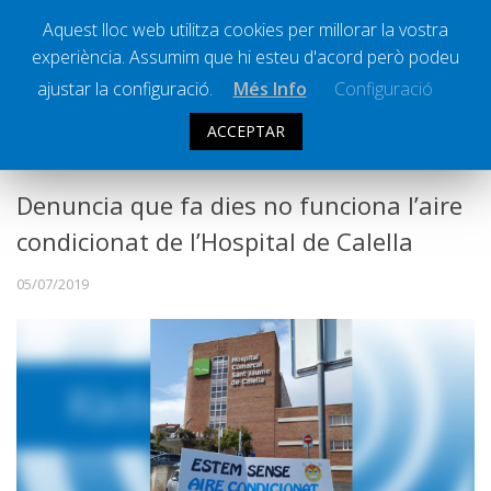
Aquest lloc web utilitza cookies per millorar la vostra
experiència. Assumim que hi esteu d'acord però podeu
Ràdio Calella Televisió
Notícies
ajustar la configuració.
Més Info
Configuració
Comunicació
ACCEPTAR
SOCIETAT
Cultura
Política
Denuncia que fa dies no funciona l’aire
Societat
condicionat de l’Hospital de Calella
Successos
05/07/2019
Esports
La Banqueta
Transmissions Esportives
Pòdcasts
Vídeos