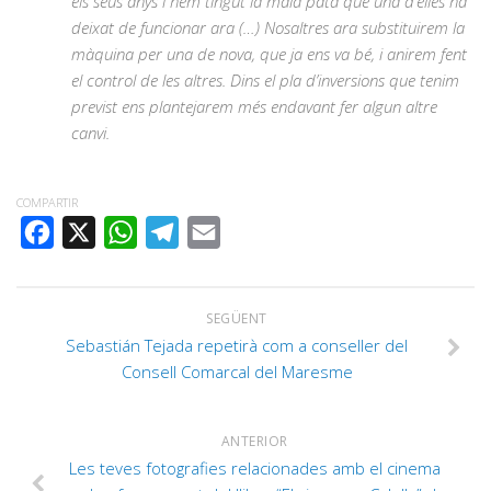
els seus anys i hem tingut la mala pata que una d’elles ha
deixat de funcionar ara (…) Nosaltres ara substituirem la
màquina per una de nova, que ja ens va bé, i anirem fent
el control de les altres. Dins el pla d’inversions que tenim
previst ens plantejarem més endavant fer algun altre
canvi.
COMPARTIR
FACEBOOK
X
WHATSAPP
TELEGRAM
EMAIL
SEGÜENT
Sebastián Tejada repetirà com a conseller del
Consell Comarcal del Maresme
ANTERIOR
Les teves fotografies relacionades amb el cinema