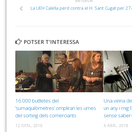
ANTERIOR
La UEH Calella perd contra el H. Sant Cugat per 27
POTSER T'INTERESSA
16.000 butlletes del
Una veïna de
‘sumaquilòmetres’ ompliran les urnes
un any i mig l
del sorteig dels comerciants
sense saber
12 GEN., 2016
6 ABR., 2018