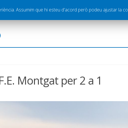
ella
Publicitat
Contacte
periència. Assumim que hi esteu d'acord però podeu ajustar la co
ó
 F.E. Montgat per 2 a 1