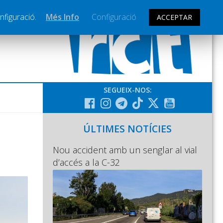
nfiguració.
Més Info
Configuració
ACCEPTAR
SEGUEIX-NOS:
ÚLTIMES NOTÍCIES
Nou accident amb un senglar al vial
d’accés a la C-32