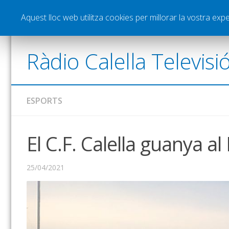
Notícies
Esports
Pòdcasts
Vídeos
Gra
Aquest lloc web utilitza cookies per millorar la vostra ex
Ràdio Calella Televisi
ESPORTS
El C.F. Calella guanya al
25/04/2021