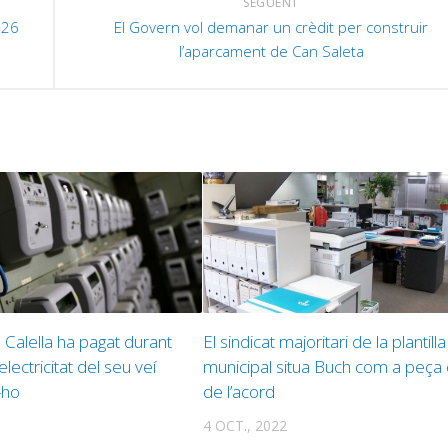
SEGÜENT
-26
El Govern vol demanar un crèdit per construir
l’aparcament de Can Saleta
 Calella ha pagat durant
El sindicat majoritari de la plantilla
’electricitat del seu veí
municipal situa Buch com a peça 
-ho
de l’acord
4 OCT., 2022