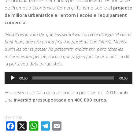
l’anunciada fa unes setmanes per l’alcaldessa i responsable
de Promoció Econòmica, Comerç i Turisme sobre el
projecte
de millora urbanística a l’entorn i accés a l’equipament
comercial
.
“Nosaltres ja vam dir que ens semblava correcte allargar el carrer
Sant Joan, que ara arriba fins a la paret de Can Pifarré. Mentre
durin les obres potser ho passarem malament, però totes les
millores es fan per bé, encara que puguin funcionar o no”
, ha dit
la portaveu dels paradistes.
Reproductor
00:00
00:00
d'àudio
Es preveu que l’actuació arrenqui a principis del 2016, amb
una
inversió pressupostada en 400.000 euros
.
COMPARTIR
FACEBOOK
X
WHATSAPP
TELEGRAM
EMAIL