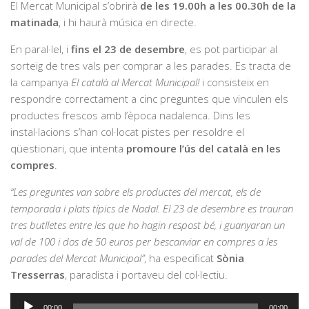
El Mercat Municipal s’obrirà
de les 19.00h a les 00.30h de la
matinada
, i hi haurà música en directe.
En paral·lel, i
fins el 23 de desembre
, es pot participar al
sorteig de tres vals per comprar a les parades. Es tracta de
la campanya
El català al Mercat Municipal!
i consisteix en
respondre correctament a cinc preguntes que vinculen els
productes frescos amb l’època nadalenca. Dins les
instal·lacions s’han col·locat pistes per resoldre el
qüestionari, que intenta
promoure l’ús del català en les
compres
.
“Les preguntes van sobre els productes del mercat, els de
temporada i plats típics de Nadal. El 23 de desembre es trauran
tres butlletes entre les que ho hagin respost bé, i guanyaran un
val de 100 i dos de 50 euros per bescanviar en compres a les
parades del Mercat Municipal”
, ha especificat
Sònia
Tresserras
, paradista i portaveu del col·lectiu.
Reproductor
00:00
00:00