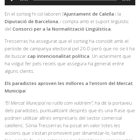
d'àudio
En el sorteig hi col·laboren l’
Ajuntament de Calella
i la
Diputació de Barcelona
, i compta amb el suport lingüístic
del
Consorci per a la Normalització Lingüística
.
Tresserras ha assegurat que el sorteig ha coincidit amb el
període de campanya electoral pel 20-D però que no se li ha
de buscar
cap intencionalitat política
. Un aclariment que
ha volgut fer pels recels que assegura ha generat entre
alguns clients.
Els paradistes aproven les millores a l’entorn del Mercat
Municipa
l
“El Mercat Municipal no rutlla com voldríem”
, ha dit la portaveu
dels paradistes, puntualitzant després que és una frase que
podrien utilitzar altres empresaris del sector comercial
calellenc. Sònia Tresserras ha posat en valor totes les
accions que s’estan promovent per dinamitzar-lo, també