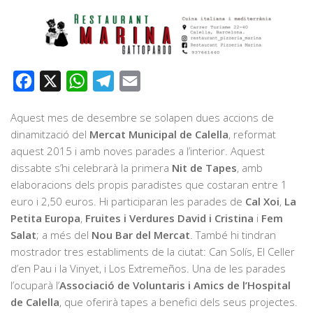
Facebook
X
WhatsApp
Telegram
Email
Aquest mes de desembre se solapen dues accions de
dinamització del
Mercat Municipal de Calella
, reformat
aquest 2015 i amb noves parades a l’interior. Aquest
dissabte s’hi celebrarà la primera
Nit de Tapes
, amb
elaboracions dels propis paradistes que costaran entre 1
euro i 2,50 euros. Hi participaran les parades de
Cal Xoi
,
La
Petita Europa
,
Fruites i Verdures David i Cristina
i
Fem
Salat
; a més del
Nou Bar del Mercat
. També hi tindran
mostrador tres establiments de la ciutat: Can Solís, El Celler
d’en Pau i la Vinyet, i Los Extremeños. Una de les parades
l’ocuparà l’
Associació de Voluntaris i Amics de l’Hospital
de Calella
, que oferirà tapes a benefici dels seus projectes.