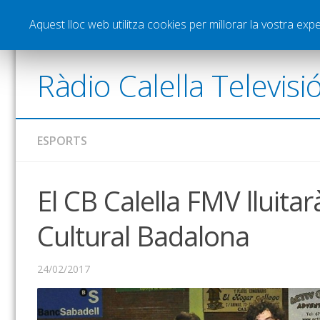
Notícies
Esports
Pòdcasts
Vídeos
Gra
Aquest lloc web utilitza cookies per millorar la vostra ex
Ràdio Calella Televisi
ESPORTS
El CB Calella FMV lluitar
Cultural Badalona
24/02/2017