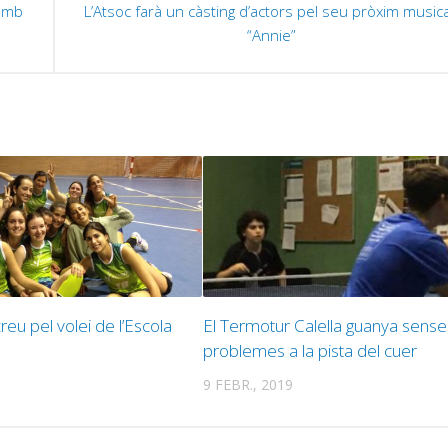
 amb
L’Atsoc farà un càsting d’actors pel seu pròxim musica
“Annie”
 creu pel volei de l’Escola
El Termotur Calella guanya sense
problemes a la pista del cuer
9 FEBR., 2019