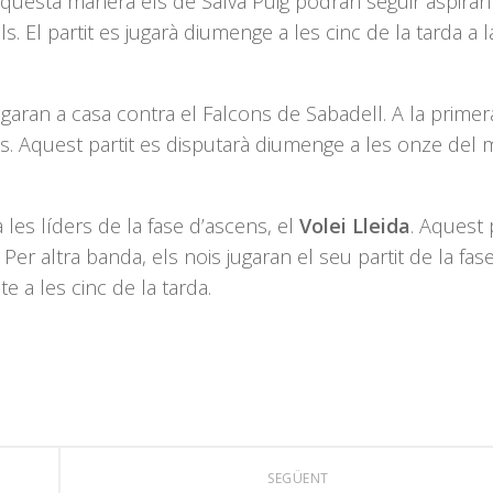
aquesta manera els de Salva Puig podran seguir aspirant
 El partit es jugarà diumenge a les cinc de la tarda a l
garan a casa contra el Falcons de Sabadell. A la primera
s. Aquest partit es disputarà diumenge a les onze del m
les líders de la fase d’ascens, el
Volei Lleida
. Aquest 
. Per altra banda, els nois jugaran el seu partit de la fas
e a les cinc de la tarda.
SEGÜENT