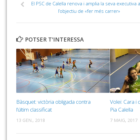
El PSC de Calella renova i amplia la seva executiva
l’objectiu de «fer més carrer»
POTSER T'INTERESSA
Bàsquet: victòria obligada contra
Volei: ‪Cara i
l’últim classificat
Pia Calella
13 GEN., 2018
7 MAIG, 2017