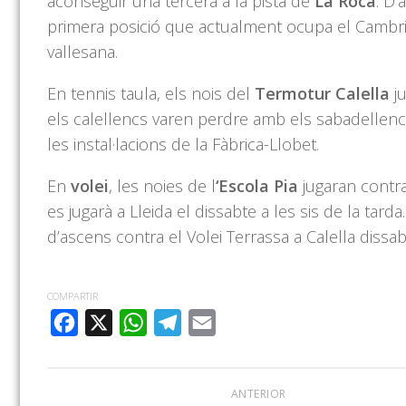
aconseguir una tercera a la pista de
La Roca
. D’
primera posició que actualment ocupa el Cambrils.
vallesana.
En tennis taula, els nois del
Termotur Calella
ju
els calellencs varen perdre amb els sabadellenc
les instal·lacions de la Fàbrica-Llobet.
En
volei
, les noies de l
‘Escola Pia
jugaran contra 
es jugarà a Lleida el dissabte a les sis de la tarda
d’ascens contra el Volei Terrassa a Calella dissabt
COMPARTIR
FACEBOOK
X
WHATSAPP
TELEGRAM
EMAIL
ANTERIOR