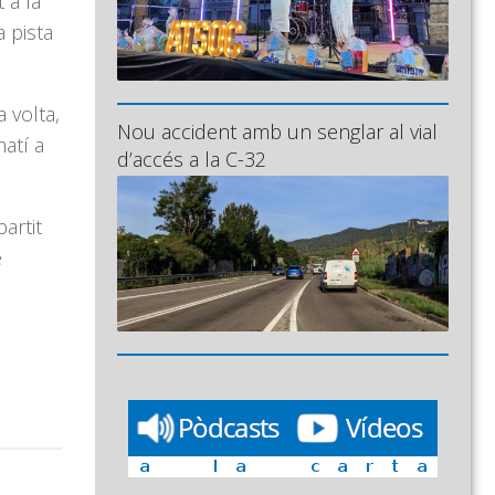
 a la
a pista
 volta,
Nou accident amb un senglar al vial
atí a
d’accés a la C-32
partit
e