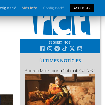
nfiguració.
Més Info
Configuració
ACCEPTAR
SEGUEIX-NOS:
ÚLTIMES NOTÍCIES
Andrea Motis porta “Intimate” al NEC