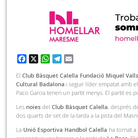
Facebook
X
WhatsApp
Telegram
Email
El
Club Bàsquet Calella Fundació Miquel Vall
Cultural Badalona
i seguir líder empatat amb el
Paco Garcia tenen un partit menys. El partit es po
Les
noies
del
Club Bàsquet Calella
, després de
dos quarts de set de la tarda a la pista del Masn
La
Unió Esportiva Handbol Calella
ha tornat a 