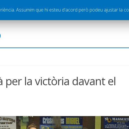
ella
Publicitat
Contacte
periència. Assumim que hi esteu d'acord però podeu ajustar la co
ó
à per la victòria davant el