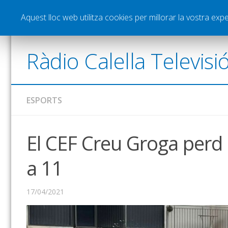
Notícies
Esports
Pòdcasts
Vídeos
Gra
Aquest lloc web utilitza cookies per millorar la vostra ex
Ràdio Calella Televisi
ESPORTS
El CEF Creu Groga perd 
a 11
17/04/2021