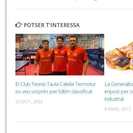
POTSER T'INTERESSA
El Club Tennis Taula Calella Termotur
La Generalit
es veu sorprès per l’últim classificat
impost per c
industrial
23 OCT., 2022
8 MAIG, 2017