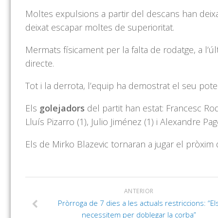
Moltes expulsions a partir del descans han deixat
deixat escapar moltes de superioritat.
Mermats
físicament per la falta de rodatge, a l’ú
directe.
Tot i la derrota, l’equip ha demostrat el seu pote
Els
golejadors
del partit han estat: Francesc
Ro
Lluís
Pizarro
(1),
Julio
Jiménez (1) i
Alexandre Pagè
Els de
Mirko
Blazevic
tornaran a jugar el
pròxim 
ANTERIOR
Pròrroga de 7 dies a les actuals restriccions: “El
necessitem per doblegar la corba”