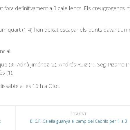
 fora definitivament a 3 calellencs. Els
creugrogencs
n
ltim quart (1-4) han deixat escapar els punts davant un r
ncial.
que
(3), Adrià Jiménez (2),
Andrés
Ruiz (1),
Segi
Pizarro
(1
s (1).
dissabte
a les 16 h a Olot.
SEGÜENT
s
El C.F. Calella guanya al camp del Cabrils per 1 a 3