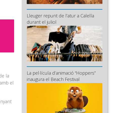
Lleuger repunt de l’atur a Calella
durant el juliol
La pel·lícula d’animació “Hoppers”
de la
inaugura el Beach Festival
 amb el
anyant