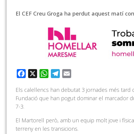
El CEF Creu Groga ha perdut aquest matí contr
Facebook
X
WhatsApp
Telegram
Email
Els calellencs han debutat 3 jornades més tard q
Fundació que han pogut dominar el marcador dur
7-3.
El Martorell però
, amb un equip molt jove i físi
terreny en les transicions.