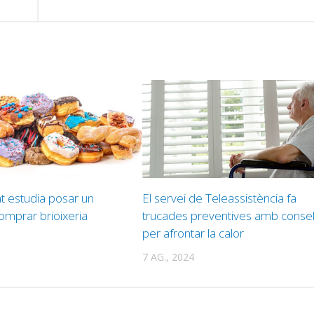
at estudia posar un
El servei de Teleassistència fa
omprar brioixeria
trucades preventives amb consel
per afrontar la calor
7 AG., 2024