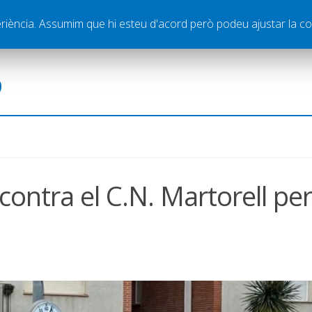
ella
Publicitat
Contacte
periència. Assumim que hi esteu d'acord però podeu ajustar la co
ó
contra el C.N. Martorell pe