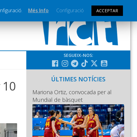
nfiguració.
Més Info
Configuració
ACCEPTAR
SEGUEIX-NOS:
ÚLTIMES NOTÍCIES
r 10
Mariona Ortiz, convocada per al
Mundial de bàsquet