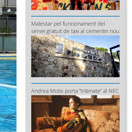
Malestar pel funcionament del
servei gratuït de taxi al cementiri nou
Andrea Motis porta “Intimate” al NEC