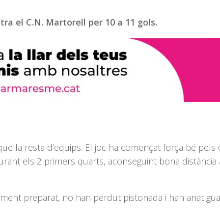
a el C.N. Martorell per 10 a 11 gols.
ue la resta d’equips. El joc ha començat força bé pels 
ant els 2 primers quarts, aconseguint bona distància
cament preparat, no han perdut pistonada i han anat gu