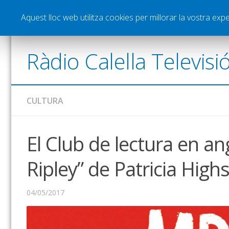
Notícies
Esports
Pòdcasts
Vídeos
Gra
Aquest lloc web utilitza cookies per millorar la vostra ex
Ràdio Calella Televisi
CULTURA
El Club de lectura en an
Ripley” de Patricia High
04/05/2017