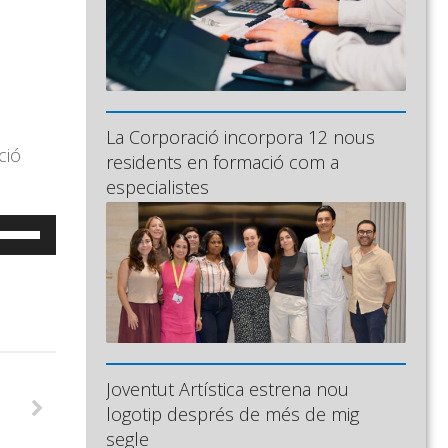
La Corporació incorpora 12 nous
ció
residents en formació com a
especialistes
eu
ervir
es
ecles
e
letxa
Joventut Artística estrena nou
ap
l
logotip després de més de mig
munt/cap
segle