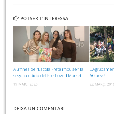
POTSER T'INTERESSA
Alumnes de l’Escola Freta impulsen la
L’Agrupament
segona edició del Pre-Loved Market
60 anys!
19 MAIG, 2026
22 MARÇ, 201
DEIXA UN COMENTARI