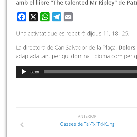
amb el llibre “The talented Mr Ripley” de Pat
Facebook
X
WhatsApp
Telegram
Email
Una activitat que es repetirà dijous 11, 18 i 25.
La directora de Can Salvador de la Plaça,
Dolors 
adaptada tant per qui domina l’idioma com per q
Reproductor
00:00
d'àudio
ANTERIOR
Classes de Tai-Txí Txi-Kung