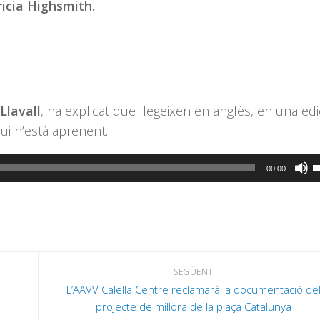
ricia Highsmith.
Llavall
, ha explicat que llegeixen en anglès, en una edi
ui n’està aprenent.
F
00:00
s
l
t
d
f
SEGÜENT
c
L’AAVV Calella Centre reclamarà la documentació de
a
projecte de millora de la plaça Catalunya