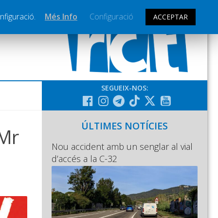
nfiguració.
Més Info
Configuració
ACCEPTAR
SEGUEIX-NOS:
ÚLTIMES NOTÍCIES
 Mr
Nou accident amb un senglar al vial
d’accés a la C-32