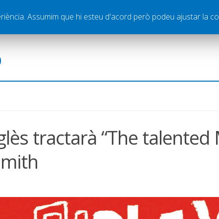
ella
Publicitat
Contacte
periència. Assumim que hi esteu d'acord però podeu ajustar la co
ó
glès tractarà “The talented
smith