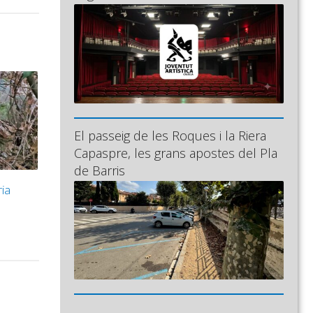
vall
er
ncrementar
isminuir
l
olum.
El passeig de les Roques i la Riera
Capaspre, les grans apostes del Pla
de Barris
ria