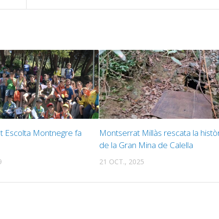
a
p
i
o
d
e
v
 Escolta Montnegre fa
Montserrat Millàs rescata la histò
de la Gran Mina de Calella
9
21 OCT., 2025