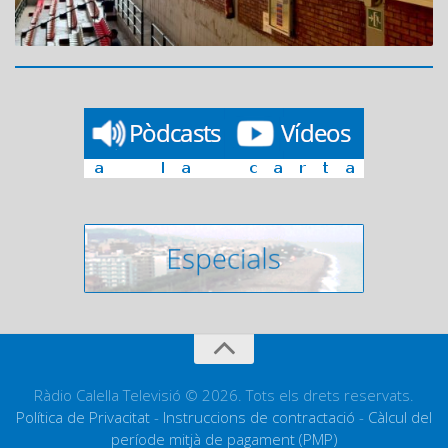
Ràdio Calella Televisió © 2026. Tots els drets reservats.
Política de Privacitat
-
Instruccions de contractació
-
Càlcul del
període mitjà de pagament (PMP)