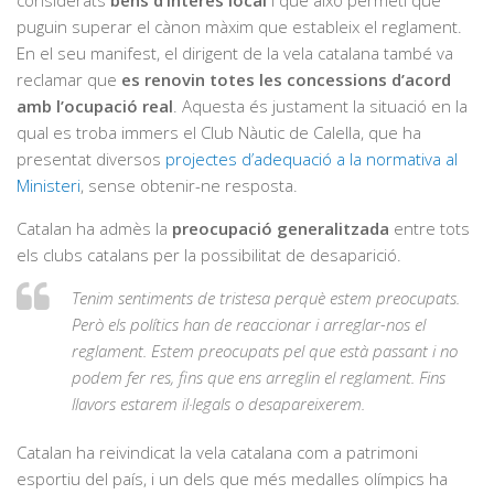
puguin superar el cànon màxim que estableix el reglament.
En el seu manifest, el dirigent de la vela catalana també va
reclamar que
es renovin totes les concessions d’acord
amb l’ocupació real
. Aquesta és justament la situació en la
qual es troba immers el Club Nàutic de Calella, que ha
presentat diversos
projectes d’adequació a la normativa al
Ministeri
, sense obtenir-ne resposta.
Catalan ha admès la
preocupació generalitzada
entre tots
els clubs catalans per la possibilitat de desaparició.
Tenim sentiments de tristesa perquè estem preocupats.
Però els polítics han de reaccionar i arreglar-nos el
reglament. Estem preocupats pel que està passant i no
podem fer res, fins que ens arreglin el reglament. Fins
llavors estarem il·legals o desapareixerem.
Catalan ha reivindicat la vela catalana com a patrimoni
esportiu del país, i un dels que més medalles olímpics ha