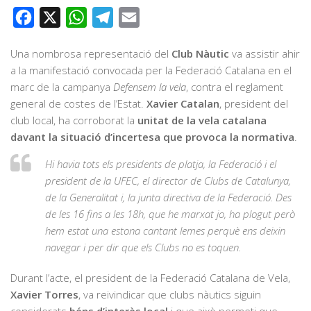
Facebook
X
WhatsApp
Telegram
Email
Una nombrosa representació del
Club Nàutic
va assistir ahir
a la manifestació convocada per la Federació Catalana en el
marc de la campanya
Defensem la vela
, contra el reglament
general de costes de l’Estat.
Xavier Catalan
, president del
club local, ha corroborat la
unitat de la vela catalana
davant la situació d’incertesa que provoca la normativa
.
Hi havia tots els presidents de platja, la Federació i el
president de la UFEC, el director de Clubs de Catalunya,
de la Generalitat i, la junta directiva de la Federació. Des
de les 16 fins a les 18h, que he marxat jo, ha plogut però
hem estat una estona cantant lemes perquè ens deixin
navegar i per dir que els Clubs no es toquen.
Durant l’acte, el president de la Federació Catalana de Vela,
Xavier Torres
, va reivindicar que clubs nàutics siguin
considerats
béns d’interès local
i que això permeti que