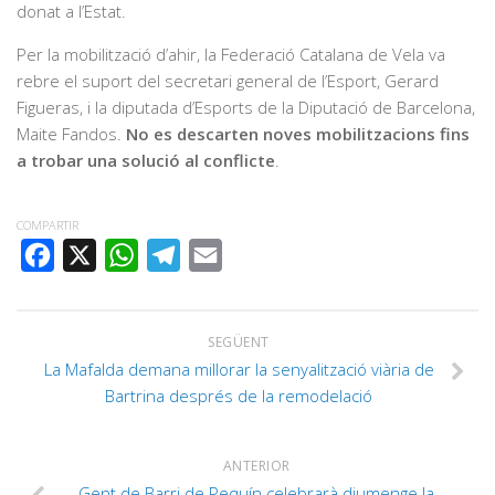
donat a l’Estat.
Per la mobilització d’ahir, la Federació Catalana de Vela va
rebre el suport del secretari general de l’Esport, Gerard
Figueras, i la diputada d’Esports de la Diputació de Barcelona,
Maite Fandos.
No es descarten noves mobilitzacions fins
a trobar una solució al conflicte
.
COMPARTIR
FACEBOOK
X
WHATSAPP
TELEGRAM
EMAIL
SEGÜENT
La Mafalda demana millorar la senyalització viària de
Bartrina després de la remodelació
ANTERIOR
Gent de Barri de Pequín celebrarà diumenge la