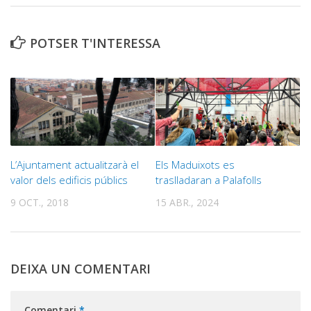
POTSER T'INTERESSA
L’Ajuntament actualitzarà el
Els Maduixots es
valor dels edificis públics
traslladaran a Palafolls
9 OCT., 2018
15 ABR., 2024
DEIXA UN COMENTARI
Comentari
*