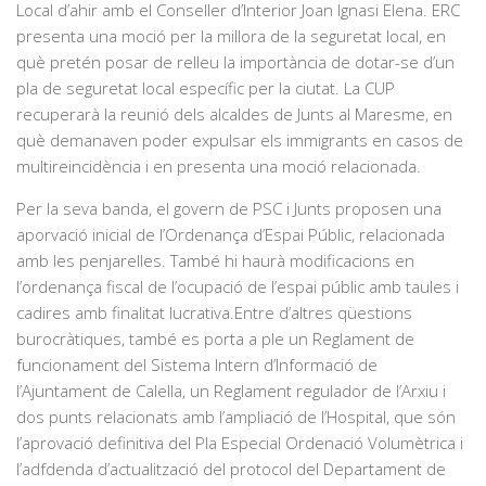
Local d’ahir amb el Conseller d’Interior Joan Ignasi Elena. ERC
presenta una moció per la millora de la seguretat local, en
què pretén posar de relleu la importància de dotar-se d’un
pla de seguretat local específic per la ciutat. La CUP
recuperarà la reunió dels alcaldes de Junts al Maresme, en
què demanaven poder expulsar els immigrants en casos de
multireincidència i en presenta una moció relacionada.
Per la seva banda, el govern de PSC i Junts proposen una
aporvació inicial de l’Ordenança d’Espai Públic, relacionada
amb les penjarelles. També hi haurà modificacions en
l’ordenança fiscal de l’ocupació de l’espai públic amb taules i
cadires amb finalitat lucrativa.Entre d’altres qüestions
burocràtiques, també es porta a ple un Reglament de
funcionament del Sistema Intern d’Informació de
l’Ajuntament de Calella, un Reglament regulador de l’Arxiu i
dos punts relacionats amb l’ampliació de l’Hospital, que són
l’aprovació definitiva del Pla Especial Ordenació Volumètrica i
l’adfdenda d’actualització del protocol del Departament de