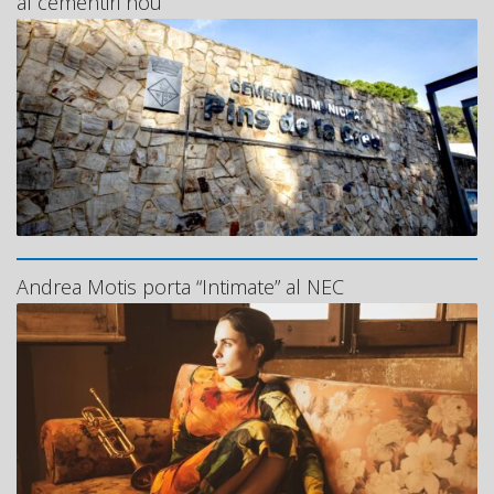
al cementiri nou
Andrea Motis porta “Intimate” al NEC