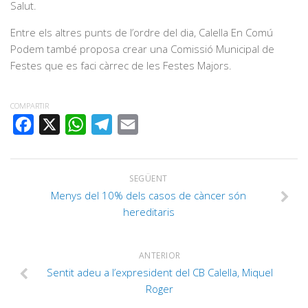
Salut.
Entre els altres punts de l’ordre del dia, Calella En Comú
Podem també proposa crear una Comissió Municipal de
Festes que es faci càrrec de les Festes Majors.
COMPARTIR
FACEBOOK
X
WHATSAPP
TELEGRAM
EMAIL
SEGÜENT
Menys del 10% dels casos de càncer són
hereditaris
ANTERIOR
Sentit adeu a l’expresident del CB Calella, Miquel
Roger