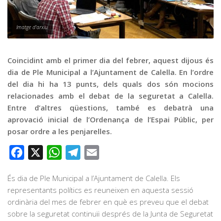
Graella
Publicitat
Imatge d'arxiu
Contacte
Coincidint amb el primer dia del febrer, aquest dijous és
dia de Ple Municipal a l’Ajuntament de Calella. En l’ordre
del dia hi ha 13 punts, dels quals dos són mocions
relacionades amb el debat de la seguretat a Calella.
Entre d’altres qüestions, també es debatrà una
aprovació inicial de l’Ordenança de l’Espai Públic, per
posar ordre a les penjarelles.
Facebook
X
WhatsApp
Telegram
Email
És dia de Ple Municipal a l’Ajuntament de Calella. Els
representants polítics es reuneixen en aquesta sessió
ordinària del mes de febrer en què es preveu que el debat
sobre la seguretat continuïi després de la Junta de Seguretat