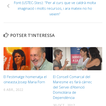
Font (USTEC-Stes): “Per al curs que ve caldrà molta
imaginació i molts recursos, i ara mateix no ho
veiem”
POTSER T'INTERESSA
El Festimatge homenatja el
El Consell Comarcal del
cineasta Josep Maria Forn
Maresme es farà càrrec
del Servei d’Atenció
6 ABR., 2022
Domiciliària de
Dependència
30 OCT., 2017