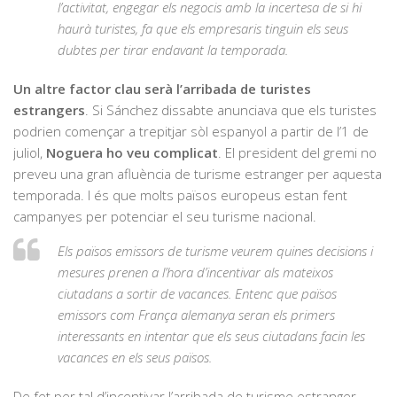
l’activitat, engegar els negocis amb la incertesa de si hi
haurà turistes, fa que els empresaris tinguin els seus
dubtes per tirar endavant la temporada.
Un altre factor clau serà l’arribada de turistes
estrangers
. Si Sánchez dissabte anunciava que els turistes
podrien començar a trepitjar sòl espanyol a partir de l’1 de
juliol,
Noguera ho veu complicat
. El president del gremi no
preveu una gran afluència de turisme estranger per aquesta
temporada. I és que molts països europeus estan fent
campanyes per potenciar el seu turisme nacional.
Els països emissors de turisme veurem quines decisions i
mesures prenen a l’hora d’incentivar als mateixos
ciutadans a sortir de vacances. Entenc que països
emissors com França alemanya seran els primers
interessants en intentar que els seus ciutadans facin les
vacances en els seus països.
De fet per tal d’incentivar l’arribada de turisme estranger,