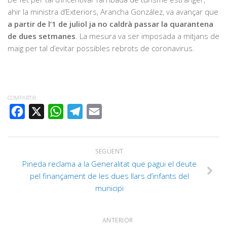
ahir la ministra d’Exteriors, Arancha González, va avançar que
a partir de l’1 de juliol ja no caldrà passar la quarantena
de dues setmanes
. La mesura va ser imposada a mitjans de
maig per tal d’evitar possibles rebrots de coronavirus.
COMPARTIR
FACEBOOK
X
WHATSAPP
TELEGRAM
EMAIL
SEGÜENT
Pineda reclama a la Generalitat que pagui el deute
pel finançament de les dues llars d’infants del
municipi
ANTERIOR