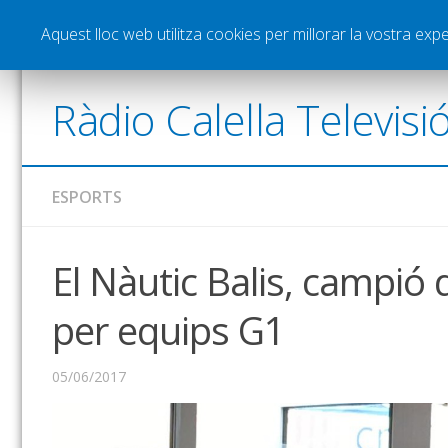
Notícies
Esports
Pòdcasts
Vídeos
Gra
Aquest lloc web utilitza cookies per millorar la vostra ex
Ràdio Calella Televisi
ESPORTS
El Nàutic Balis, campió
per equips G1
05/06/2017