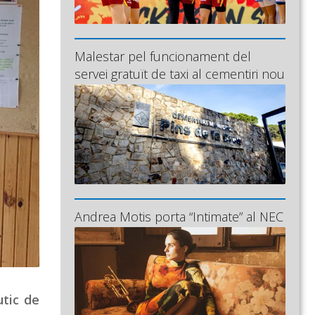
Malestar pel funcionament del
servei gratuït de taxi al cementiri nou
Andrea Motis porta “Intimate” al NEC
utic de