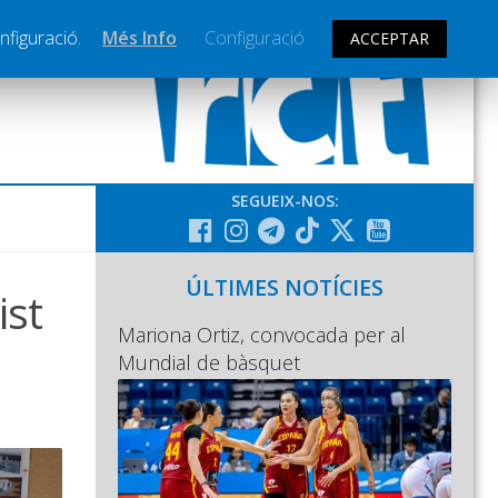
nfiguració.
Més Info
Configuració
ACCEPTAR
SEGUEIX-NOS:
ÚLTIMES NOTÍCIES
ist
Mariona Ortiz, convocada per al
Mundial de bàsquet