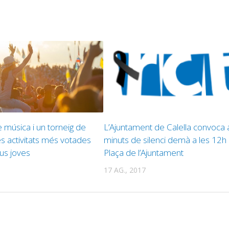
e música i un torneig de
L’Ajuntament de Calella convoca 
les activitats més votades
minuts de silenci demà a les 12h 
ius joves
Plaça de l’Ajuntament
17 AG., 2017