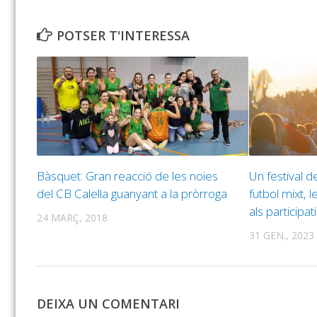
POTSER T'INTERESSA
Bàsquet: Gran reacció de les noies
Un festival d
del CB Calella guanyant a la pròrroga
futbol mixt, 
als participat
24 MARÇ, 2018
31 GEN., 2023
DEIXA UN COMENTARI