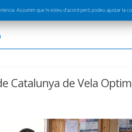
ella
Publicitat
Contacte
periència. Assumim que hi esteu d'acord però podeu ajustar la co
ó
 de Catalunya de Vela Optim